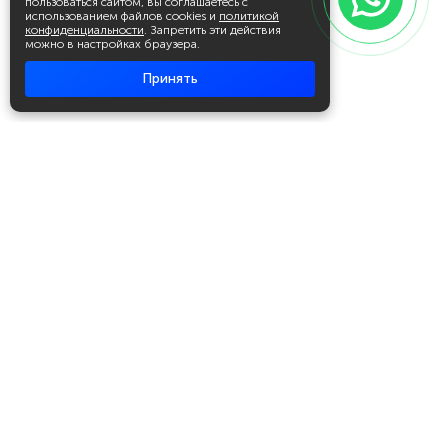
пользоваться сайтом, вы соглашаетесь с
использованием файлов cookies и
политикой
конфиденциальности
. Запретить эти действия
можно в настройках браузера.
Принять
Академия повышения квалификации
и профессиональной
переподготовки
Написать в WhatsApp
+7 951 499 19 99
Звонок бесплатный