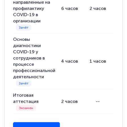
направленные на
профилактику
6
часов
2
часов
4
ч
COVID-19 в
организации
Евгения Коротких
Знаток города 2 уровня
Основы
12 марта 2026
диагностики
Спасибо большое Академии! Грамотное,
COVID-19 у
сотрудников в
вежливое сопровождение! Всё чётко и
4
часов
1
часов
3
ча
процессе
понятно! Проходила повышение
профессиональной
квалификации. Ещё раз - СПАСИБО!
деятельности
Итоговая
аттестация
2
часов
--
-
Елена Петрикс
Знаток города 5 уровня
11 марта 2026