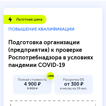
быстро ответили, разъяснили все детали.
Обучение понравилось: огромное
количество тематической литературы,
Льготная цена
пособий и учебников доступно на время
прохождения курса, удобная система
ПОВЫШЕНИЕ КВАЛИФИКАЦИИ
аттестации, проблем не возникло ни на
Подготовка организации
каком этапе…
(предприятия) к проверке
Роспотребнадзора в условиях
пандемии COVID-19
-20%
Полная стоимость
Рассрочка 0%
4 900 ₽
от 300 ₽
5 900 ₽
в месяц на 18 мес.