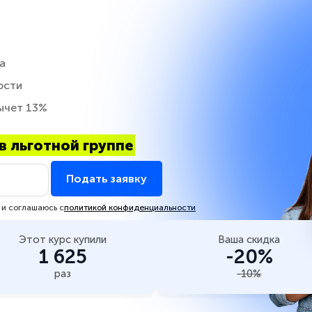
а
ости
ычет 13%
в льготной группе
Подать заявку
 и соглашаюсь с
политикой конфиденциальности
Этот курс купили
Ваша скидка
1 625
-20%
раз
-10%