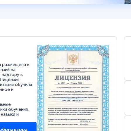
и размещена в
нзий на
 надзору в
 Лицензия
низация обучила
нное и
льные
ки обучения.
 навыки и
собрнадзора