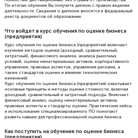
По итогам обучения Вы получите диплом с правом ведения
Знаток города 5 уровня
деятельности. Сведения о дипломе вносятся в федеральный
реестр документов об образовании.
18 марта 2026
Выражаю благодарность за курс
Что войдет в курс обучения по оценке бизнеса
(предприятия)
повышения квалификации "Эксперт ЕГЭ по
Курс обучения по оценке бизнеса (предприятия) включает
русскому языку и литературе". Много
изучение методов оценки (доходный, сравнительный,
полезных материалов помогли
затратный), финансового анализа, анализа рыночных
условий, оценки нематериальных активов, корпоративного
подготовиться к тестированию. Это
управления, правовых аспектов, управления рисками, а
книги, методические рекомендации,
также стандартов оценки и влияния технологических
изменений.
статьи. Времени на подготовку
Курс обучения по оценке бизнеса (предприятия) охватывает
основные принципы и методы оценки стоимости, включая
достаточно. Курс помогает пройти
доходный, сравнительный и затратный подходы. Включает
аттестацию в школе. Спасибо!
финансовый анализ, оценку нематериальных активов,
правовые аспекты и стандарты оценки. Практические кейсы
и использование специализированного ПО помогают
развить навыки для профессиональной оценки бизнеса.
Евгения Коротких
Как поступить на обучение по оценке бизнеса
Знаток города 2 уровня
(предприятия)