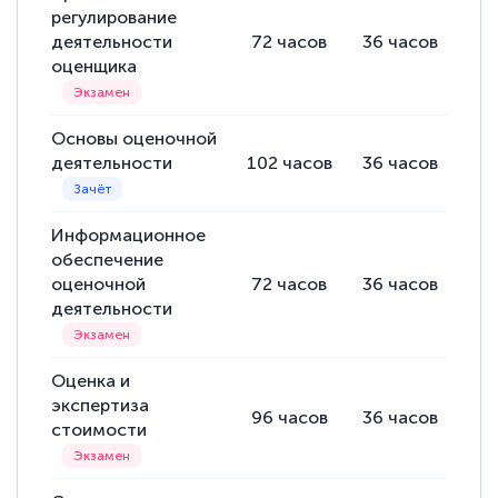
подчеркуть, что при обращении
регулирование
оперативно связались со мной
деятельности
72
часов
36
часов
36
оценщика
специалисты, ответили на все
интересующие вопросы и в течении
двух…
Основы оценочной
деятельности
102
часов
36
часов
66
Информационное
Светлана К
обеспечение
Знаток города 7 уровня
оценочной
72
часов
36
часов
36
деятельности
10 марта 2026
Оставила заявку на обучение онлайн, мне
быстро ответили, разъяснили все детали.
Оценка и
экспертиза
Обучение понравилось: огромное
96
часов
36
часов
60
стоимости
количество тематической литературы,
пособий и учебников доступно на время