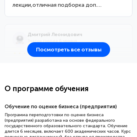
лекции,отличная подборка доп.…
Дмитрий Леонидович
Знаток города 6 уровня
Посмотреть все отзывы
25 марта 2026
Здравствуйте, прошёл курс
переподготовки тренер-преподаватель
по всестилевому каратэ. Понравилось
О программе обучения
большое количество методических
работ для обучения и подготовки для
Обучение по оценке бизнеса (предприятия)
сдачи итоговой аттестации. Спасибо
Программа переподготовки по оценке бизнеса
(предприятия) разработана на основе федерального
государственного образовательного стандарта. Обучение
длится 6 месяцев, включает 600 академических часов. Курс
Елена Кравченко
полностью дистанционный, без отрыва от производства.