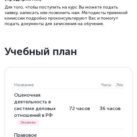
Для того, чтобы поступить на курс Вы можете подать
12 марта 2026
заявку, написать или позвонить нам. Методисты приемной
комиссии подробно проконсультируют Вас и помогут
Спасибо большое Академии! Грамотное,
подать документы для зачисления на обучение.
вежливое сопровождение! Всё чётко и
понятно! Проходила повышение
квалификации. Ещё раз - СПАСИБО!
Учебный план
Елена Петрикс
Знаток города 5 уровня
Название
Часы
Лекции
Оценочная
11 марта 2026
деятельность в
Всем добрый день! Я прошла курс
системе деловых
72
часов
36
часов
36
повышени каалификации по
отношений в РФ
специальности «Тренер-преподаватель
по тяжелой атлетике»! Хочется
Правовое