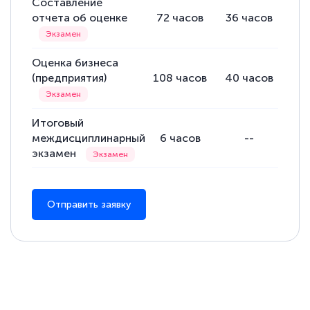
Составление
прохождения курса, удобная система
отчета об оценке
72
часов
36
часов
36
аттестации, проблем не возникло ни на
каком этапе…
Оценка бизнеса
(предприятия)
108
часов
40
часов
68
Итоговый
междисциплинарный
6
часов
--
экзамен
Отправить заявку