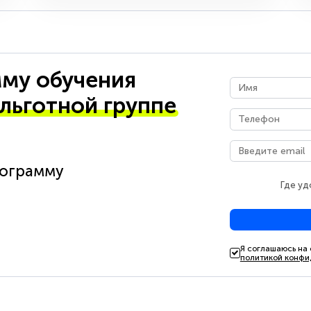
му обучения
 льготной группе
рограмму
Где уд
Я соглашаюсь на
политикой конфи