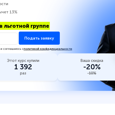
ости
ычет 13%
в льготной группе
Подать заявку
 и соглашаюсь с
политикой конфиденциальности
Этот курс купили
Ваша скидка
1 392
-20%
раз
-10%