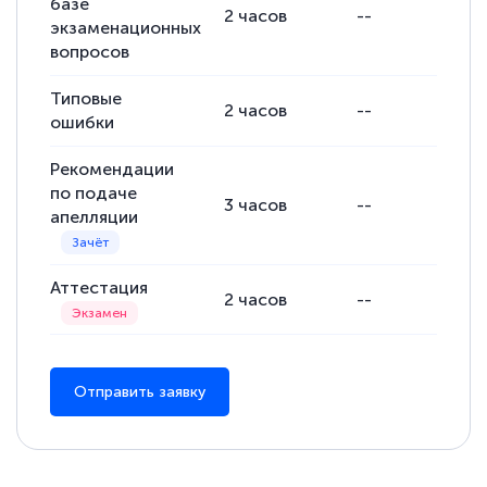
базе
Обучение понравилось: огромное
2
часов
--
--
экзаменационных
количество тематической литературы,
вопросов
пособий и учебников доступно на время
Типовые
прохождения курса, удобная система
2
часов
--
--
ошибки
аттестации, проблем не возникло ни на
каком этапе…
Рекомендации
по подаче
3
часов
--
--
апелляции
Аттестация
2
часов
--
--
Отправить заявку