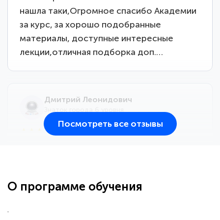
нашла таки,Огромное спасибо Академии
за курс, за хорошо подобранные
материалы, доступные интересные
лекции,отличная подборка доп.…
Дмитрий Леонидович
Знаток города 6 уровня
Посмотреть все отзывы
25 марта 2026
Здравствуйте, прошёл курс
переподготовки тренер-преподаватель
по всестилевому каратэ. Понравилось
О программе обучения
большое количество методических
работ для обучения и подготовки для
.
сдачи итоговой аттестации. Спасибо