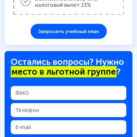
налоговый вычет 13%
Запросить учебный план
Остались вопросы? Нужно
место в льготной группе
?