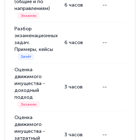
(общие и по
6
часов
--
--
направлениям)
Евгения Коротких
Знаток города 2 уровня
Разбор
экзаменационных
12 марта 2026
задач.
6
часов
--
--
Спасибо большое Академии! Грамотное,
Примеры, кейсы
вежливое сопровождение! Всё чётко и
понятно! Проходила повышение
Оценка
квалификации. Ещё раз - СПАСИБО!
движимого
имущества -
3
часов
--
--
доходный
подход
Елена Петрикс
Знаток города 5 уровня
Оценка
движимого
11 марта 2026
имущества -
3
часов
--
--
Всем добрый день! Я прошла курс
затратный