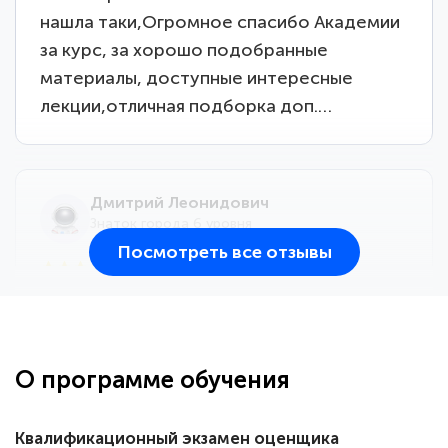
нашла таки,Огромное спасибо Академии
за курс, за хорошо подобранные
материалы, доступные интересные
лекции,отличная подборка доп.…
Дмитрий Леонидович
Знаток города 6 уровня
Посмотреть все отзывы
25 марта 2026
Здравствуйте, прошёл курс
переподготовки тренер-преподаватель
по всестилевому каратэ. Понравилось
О программе обучения
большое количество методических
работ для обучения и подготовки для
Квалификационный экзамен оценщика
сдачи итоговой аттестации. Спасибо