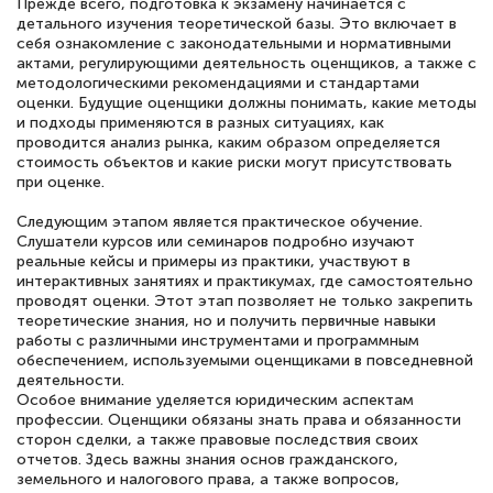
Прежде всего, подготовка к экзамену начинается с
детального изучения теоретической базы. Это включает в
себя ознакомление с законодательными и нормативными
актами, регулирующими деятельность оценщиков, а также с
Евгения Коротких
методологическими рекомендациями и стандартами
Знаток города 2 уровня
оценки. Будущие оценщики должны понимать, какие методы
и подходы применяются в разных ситуациях, как
12 марта 2026
проводится анализ рынка, каким образом определяется
стоимость объектов и какие риски могут присутствовать
Спасибо большое Академии! Грамотное,
при оценке.
вежливое сопровождение! Всё чётко и
Следующим этапом является практическое обучение.
понятно! Проходила повышение
Слушатели курсов или семинаров подробно изучают
реальные кейсы и примеры из практики, участвуют в
квалификации. Ещё раз - СПАСИБО!
интерактивных занятиях и практикумах, где самостоятельно
проводят оценки. Этот этап позволяет не только закрепить
теоретические знания, но и получить первичные навыки
работы с различными инструментами и программным
обеспечением, используемыми оценщиками в повседневной
Елена Петрикс
деятельности.
Знаток города 5 уровня
Особое внимание уделяется юридическим аспектам
профессии. Оценщики обязаны знать права и обязанности
сторон сделки, а также правовые последствия своих
11 марта 2026
отчетов. Здесь важны знания основ гражданского,
Всем добрый день! Я прошла курс
земельного и налогового права, а также вопросов,