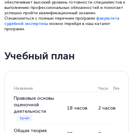
обеспечивает высокий уровень готовности специалистов к
Обучение понравилось: огромное
выполнению профессиональных обязанностей и помогает
количество тематической литературы,
успешно пройти квалификационный экзамен.
Ознакомиться с полным перечнем программ
факультета
пособий и учебников доступно на время
судебной экспертизы
можно перейдя в наш каталог
прохождения курса, удобная система
программ.
аттестации, проблем не возникло ни на
каком этапе…
Учебный план
Название
Часы
Лекции
Правовые основы
оценочной
18
часов
2
часов
16
деятельности
Общая теория