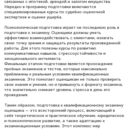
связанных с ипотекой, арендой и залогом имущества.
повышени каалификации по
Нередко в программу подготовки включаются
специальности «Тренер-преподаватель
специализированные курсы по судебно-оценочной
экспертизе и оценке ущерба.
по тяжелой атлетике»! Хочется
Психологическая подготовка играет не последнюю роль в
подчеркуть, что при обращении
подготовке к экзамену. Оценщики должны уметь
оперативно связались со мной
эффективно взаимодействовать с клиентами, излагать
свою точку зрения и защищать результаты произведенной
специалисты, ответили на все
работы. Для этого полезны курсы по развитию
интересующие вопросы и в течении
коммуникативных навыков, стрессоустойчивости и
эмоционального интеллекта.
двух…
Финальным этапом подготовки является прохождение
пробных экзаменов и тестов, которые максимально
приближены к реальным условиям квалификационных
экзаменов. Это помогает оценщикам не только проверить
свои знания и умения, но и привыкнуть к формату экзамена,
Светлана К
что значительно снижает уровень стресса в день его
Знаток города 7 уровня
проведения.
Таким образом, подготовка к квалификационному экзамену
10 марта 2026
оценщика — это всесторонний процесс, включающий в
себя теоретическое и практическое обучение, юридическое
Оставила заявку на обучение онлайн, мне
и психологическое развитие, а также адаптацию к
быстро ответили, разъяснили все детали.
экзаменационным условиям. Этот комплекс мер