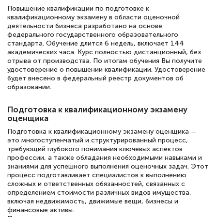
Повышение квалификации по подготовке к
квалификационному экзамену в области оценочной
деятельности бизнеса разработано на основе
федерального государственного образовательного
Елена Кравченко
стандарта. Обучение длится 6 недель, включает 144
академических часа. Курс полностью дистанционный, без
Знаток города 5 уровня
отрыва от производства. По итогам обучения Вы получите
удостоверение о повышении квалификации. Удостоверение
18 марта 2026
будет внесено в федеральный реестр документов об
образовании.
Выражаю благодарность за курс
повышения квалификации "Эксперт ЕГЭ по
Подготовка к квалификационному экзамену
русскому языку и литературе". Много
оценщика
полезных материалов помогли
Подготовка к квалификационному экзамену оценщика —
это многоступенчатый и структурированный процесс,
подготовиться к тестированию. Это
требующий глубокого понимания ключевых аспектов
книги, методические рекомендации,
профессии, а также обладания необходимыми навыками и
знаниями для успешного выполнения оценочных задач. Этот
статьи. Времени на подготовку
процесс подготавливает специалистов к выполнению
сложных и ответственных обязанностей, связанных с
достаточно. Курс помогает пройти
определением стоимости различных видов имущества,
аттестацию в школе. Спасибо!
включая недвижимость, движимые вещи, бизнесы и
финансовые активы.