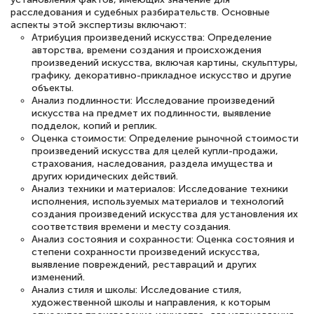
расследования и судебных разбирательств. Основные
Знаток города 2 уровня
аспекты этой экспертизы включают:
Атрибуция произведений искусства: Определение
12 марта 2026
авторства, времени создания и происхождения
произведений искусства, включая картины, скульптуры,
Спасибо большое Академии! Грамотное,
графику, декоративно-прикладное искусство и другие
вежливое сопровождение! Всё чётко и
объекты.
Анализ подлинности: Исследование произведений
понятно! Проходила повышение
искусства на предмет их подлинности, выявление
квалификации. Ещё раз - СПАСИБО!
подделок, копий и реплик.
Оценка стоимости: Определение рыночной стоимости
произведений искусства для целей купли-продажи,
страхования, наследования, раздела имущества и
других юридических действий.
Анализ техники и материалов: Исследование техники
Елена Петрикс
исполнения, используемых материалов и технологий
Знаток города 5 уровня
создания произведений искусства для установления их
соответствия времени и месту создания.
Анализ состояния и сохранности: Оценка состояния и
11 марта 2026
степени сохранности произведений искусства,
Всем добрый день! Я прошла курс
выявление повреждений, реставраций и других
изменений.
повышени каалификации по
Анализ стиля и школы: Исследование стиля,
специальности «Тренер-преподаватель
художественной школы и направления, к которым