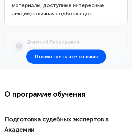
материалы, доступные интересные
лекции,отличная подборка доп.…
Дмитрий Леонидович
Знаток города 6 уровня
Посмотреть все отзывы
25 марта 2026
Здравствуйте, прошёл курс
переподготовки тренер-преподаватель
по всестилевому каратэ. Понравилось
О программе обучения
большое количество методических
работ для обучения и подготовки для
сдачи итоговой аттестации. Спасибо
Подготовка судебных экспертов в
Академии