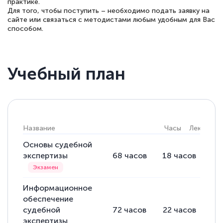
практике.
пособий и учебников доступно на время
Для того, чтобы поступить – необходимо подать заявку на
прохождения курса, удобная система
сайте или связаться с методистами любым удобным для Вас
способом.
аттестации, проблем не возникло ни на
каком этапе…
Учебный план
Название
Часы
Лекции
Основы судебной
экспертизы
68
часов
18
часов
50
Информационное
обеспечение
судебной
72
часов
22
часов
50
экспертизы