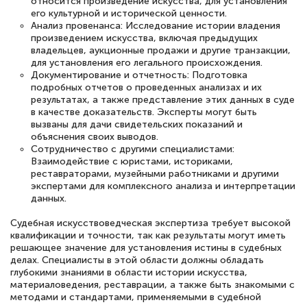
относится произведение искусства, для установления
по тяжелой атлетике»! Хочется
его культурной и исторической ценности.
подчеркуть, что при обращении
Анализ провенанса: Исследование истории владения
произведением искусства, включая предыдущих
оперативно связались со мной
владельцев, аукционные продажи и другие транзакции,
для установления его легального происхождения.
специалисты, ответили на все
Документирование и отчетность: Подготовка
интересующие вопросы и в течении
подробных отчетов о проведенных анализах и их
результатах, а также представление этих данных в суде
двух…
в качестве доказательств. Эксперты могут быть
вызваны для дачи свидетельских показаний и
объяснения своих выводов.
Сотрудничество с другими специалистами:
Взаимодействие с юристами, историками,
Светлана К
реставраторами, музейными работниками и другими
Знаток города 7 уровня
экспертами для комплексного анализа и интерпретации
данных.
10 марта 2026
Судебная искусствоведческая экспертиза требует высокой
Оставила заявку на обучение онлайн, мне
квалификации и точности, так как результаты могут иметь
решающее значение для установления истины в судебных
быстро ответили, разъяснили все детали.
делах. Специалисты в этой области должны обладать
глубокими знаниями в области истории искусства,
Обучение понравилось: огромное
материаловедения, реставрации, а также быть знакомыми с
количество тематической литературы,
методами и стандартами, применяемыми в судебной