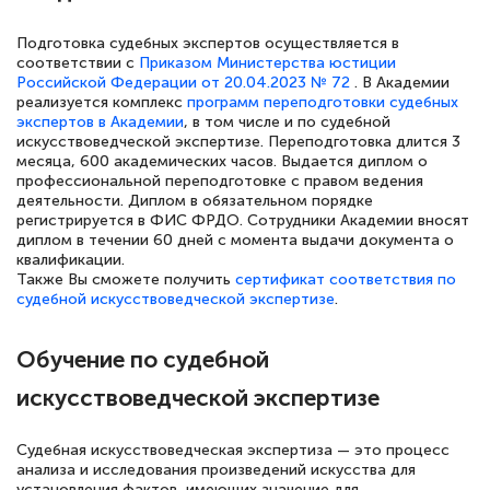
Елена Кравченко
Подготовка судебных экспертов осуществляется в
Знаток города 5 уровня
соответствии с
Приказом Министерства юстиции
Российской Федерации от 20.04.2023 № 72
. В Академии
реализуется комплекс
программ переподготовки судебных
18 марта 2026
экспертов в Академии
, в том числе и по судебной
Выражаю благодарность за курс
искусствоведческой экспертизе. Переподготовка длится 3
месяца, 600 академических часов. Выдается диплом о
повышения квалификации "Эксперт ЕГЭ по
профессиональной переподготовке с правом ведения
русскому языку и литературе". Много
деятельности. Диплом в обязательном порядке
регистрируется в ФИС ФРДО. Сотрудники Академии вносят
полезных материалов помогли
диплом в течении 60 дней с момента выдачи документа о
подготовиться к тестированию. Это
квалификации.
Также Вы сможете получить
сертификат соответствия по
книги, методические рекомендации,
судебной искусствоведческой экспертизе
.
статьи. Времени на подготовку
достаточно. Курс помогает пройти
Обучение по судебной
аттестацию в школе. Спасибо!
искусствоведческой экспертизе
Судебная искусствоведческая экспертиза — это процесс
анализа и исследования произведений искусства для
Евгения Коротких
установления фактов, имеющих значение для