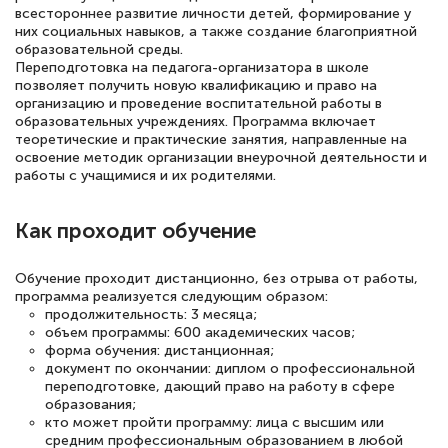
всестороннее развитие личности детей, формирование у
18 марта 2026
них социальных навыков, а также создание благоприятной
Выражаю благодарность за курс
образовательной среды.
Переподготовка на педагога-организатора в школе
повышения квалификации "Эксперт ЕГЭ по
позволяет получить новую квалификацию и право на
русскому языку и литературе". Много
организацию и проведение воспитательной работы в
образовательных учреждениях. Программа включает
полезных материалов помогли
теоретические и практические занятия, направленные на
подготовиться к тестированию. Это
освоение методик организации внеурочной деятельности и
работы с учащимися и их родителями.
книги, методические рекомендации,
статьи. Времени на подготовку
Как проходит обучение
достаточно. Курс помогает пройти
аттестацию в школе. Спасибо!
Обучение проходит дистанционно, без отрыва от работы,
программа реализуется следующим образом:
продолжительность: 3 месяца;
объем программы: 600 академических часов;
форма обучения: дистанционная;
Евгения Коротких
документ по окончании: диплом о профессиональной
переподготовке, дающий право на работу в сфере
Знаток города 2 уровня
образования;
кто может пройти программу: лица с высшим или
12 марта 2026
средним профессиональным образованием в любой