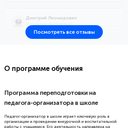
Дмитрий Леонидович
Знаток города 6 уровня
Посмотреть все отзывы
25 марта 2026
Здравствуйте, прошёл курс
переподготовки тренер-преподаватель
по всестилевому каратэ. Понравилось
О программе обучения
большое количество методических
работ для обучения и подготовки для
сдачи итоговой аттестации. Спасибо
Программа переподготовки на
педагога-организатора в школе
Елена Кравченко
Педагог-организатор в школе играет ключевую роль в
Знаток города 5 уровня
организации и проведении внеурочной и воспитательной
работы с учащимися. Его деятельность направлена на