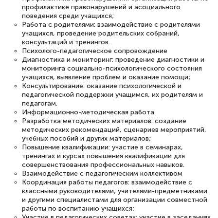
специалисты, ответили на все
профилактике правонарушений и асоциального
поведения среди учащихся;
интересующие вопросы и в течении
Работа с родителями: взаимодействие с родителями
двух…
учащихся, проведение родительских собраний,
консультаций и тренингов.
Психолого-педагогическое сопровождение
Диагностика и мониторинг: проведение диагностики и
мониторинга социально-психологического состояния
учащихся, выявление проблем и оказание помощи;
Светлана К
Консультирование: оказание психологической и
Знаток города 7 уровня
педагогической поддержки учащимся, их родителям и
педагогам.
Информационно-методическая работа
10 марта 2026
Разработка методических материалов: создание
Оставила заявку на обучение онлайн, мне
методических рекомендаций, сценариев мероприятий,
учебных пособий и других материалов;
быстро ответили, разъяснили все детали.
Повышение квалификации: участие в семинарах,
Обучение понравилось: огромное
тренингах и курсах повышения квалификации для
совершенствования профессиональных навыков.
количество тематической литературы,
Взаимодействие с педагогическим коллективом
Координация работы педагогов: взаимодействие с
пособий и учебников доступно на время
классными руководителями, учителями-предметниками
прохождения курса, удобная система
и другими специалистами для организации совместной
работы по воспитанию учащихся;
аттестации, проблем не возникло ни на
Участие в педагогических советах: участие в заседаниях