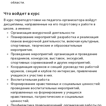
области.
Спасибо большое Академии! Грамотное,
вежливое сопровождение! Всё чётко и
Что войдет в курс
понятно! Проходила повышение
В курс переподготовки на педагога-организатора войдут
квалификации. Ещё раз - СПАСИБО!
дисциплины, направленные на его подготовку к работе в
школе, а именно:
Организация внеурочной деятельности
Планирование мероприятий: разработка и реализация
планов внеурочной деятельности, включая культурные,
спортивные, творческие и образовательные
Елена Петрикс
мероприятия;
Знаток города 5 уровня
Проведение мероприятий: организация и проведение
праздников, конкурсов, выставок, экскурсий,
11 марта 2026
спортивных соревнований и других мероприятий;
Координация кружков и секций: руководство работой
Всем добрый день! Я прошла курс
кружков, секций и клубов по интересам, привлечение
учащихся к участию в них.
повышени каалификации по
Воспитательная работа
специальности «Тренер-преподаватель
Формирование нравственных и социальных ценностей:
проведение воспитательных мероприятий,
по тяжелой атлетике»! Хочется
направленных на формирование у учащихся
подчеркуть, что при обращении
нравственных, патриотических и социальных
ценностей;
оперативно связались со мной
Профилактика правонарушений: организация работы по