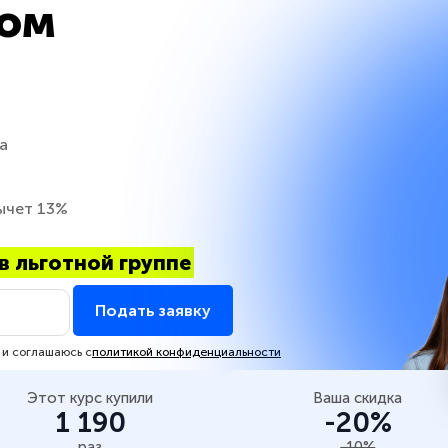
ом
а
ычет 13%
в льготной группе
Подать заявку
 и соглашаюсь с
политикой конфиденциальности
Этот курс купили
Ваша скидка
1 190
-20%
раз
-10%