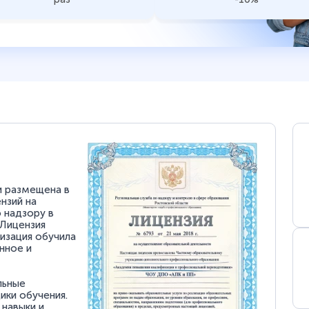
и размещена в
нзий на
 надзору в
 Лицензия
низация обучила
нное и
льные
ки обучения.
 навыки и