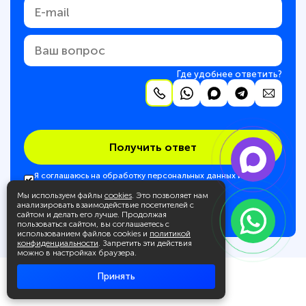
Где удобнее ответить?
Получить ответ
Я соглашаюсь на обработку персональных данных и
соглашаюсь с
политикой конфиденциальности
Мы используем файлы
cookies
. Это позволяет нам
анализировать взаимодействие посетителей с
сайтом и делать его лучше. Продолжая
пользоваться сайтом, вы соглашаетесь с
использованием файлов cookies и
политикой
конфиденциальности
. Запретить эти действия
можно в настройках браузера.
Принять