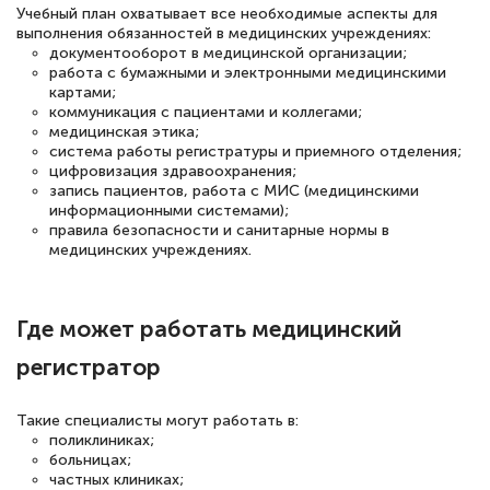
Учебный план охватывает все необходимые аспекты для
квалификации. Ещё раз - СПАСИБО!
выполнения обязанностей в медицинских учреждениях:
документооборот в медицинской организации;
работа с бумажными и электронными медицинскими
картами;
коммуникация с пациентами и коллегами;
Елена Петрикс
медицинская этика;
Знаток города 5 уровня
система работы регистратуры и приемного отделения;
цифровизация здравоохранения;
запись пациентов, работа с МИС (медицинскими
11 марта 2026
информационными системами);
Всем добрый день! Я прошла курс
правила безопасности и санитарные нормы в
медицинских учреждениях.
повышени каалификации по
специальности «Тренер-преподаватель
по тяжелой атлетике»! Хочется
Где может работать медицинский
подчеркуть, что при обращении
регистратор
оперативно связались со мной
специалисты, ответили на все
Такие специалисты могут работать в:
поликлиниках;
интересующие вопросы и в течении
больницах;
двух…
частных клиниках;