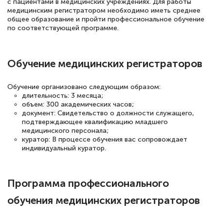
с пациентами в медицинских учреждениях. Для работы
русскому языку и литературе". Много
медицинским регистратором необходимо иметь среднее
общее образование и пройти профессиональное обучение
полезных материалов помогли
по соответствующей программе.
подготовиться к тестированию. Это
книги, методические рекомендации,
Обучение медицинских регистраторов
статьи. Времени на подготовку
достаточно. Курс помогает пройти
Обучение организовано следующим образом:
аттестацию в школе. Спасибо!
длительность: 3 месяца;
объем: 300 академических часов;
документ: Свидетельство о должности служащего,
подтверждающее квалификацию младшего
медицинского персонала;
Евгения Коротких
куратор: В процессе обучения вас сопровождает
индивидуальный куратор.
Знаток города 2 уровня
12 марта 2026
Программа профессионального
Спасибо большое Академии! Грамотное,
обучения медицинских регистраторов
вежливое сопровождение! Всё чётко и
понятно! Проходила повышение