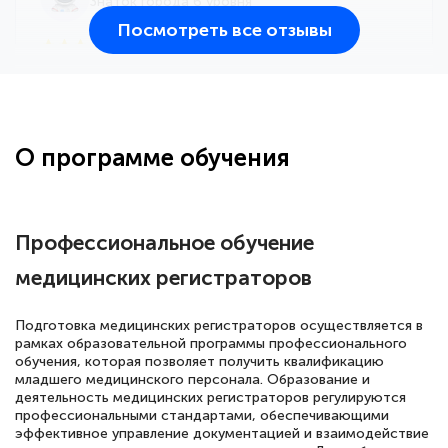
Знаток города 6 уровня
Посмотреть все отзывы
25 марта 2026
Здравствуйте, прошёл курс
переподготовки тренер-преподаватель
по всестилевому каратэ. Понравилось
О программе обучения
большое количество методических
работ для обучения и подготовки для
сдачи итоговой аттестации. Спасибо
Профессиональное обучение
медицинских регистраторов
Елена Кравченко
Подготовка медицинских регистраторов осуществляется в
Знаток города 5 уровня
рамках образовательной программы профессионального
обучения, которая позволяет получить квалификацию
младшего медицинского персонала. Образование и
18 марта 2026
деятельность медицинских регистраторов регулируются
Выражаю благодарность за курс
профессиональными стандартами, обеспечивающими
эффективное управление документацией и взаимодействие
повышения квалификации "Эксперт ЕГЭ по