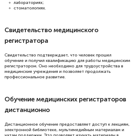
лабораториях;
стоматологиях.
Светлана К
Свидетельство медицинского
Знаток города 7 уровня
регистратора
10 марта 2026
Оставила заявку на обучение онлайн, мне
Свидетельство подтверждает, что человек прошел
обучение и получил квалификацию для работы медицинским
быстро ответили, разъяснили все детали.
регистратором. Оно необходимо для трудоустройства в
медицинские учреждения и позволяет продолжать
Обучение понравилось: огромное
профессиональное развитие.
количество тематической литературы,
пособий и учебников доступно на время
прохождения курса, удобная система
Обучение медицинских регистраторов
аттестации, проблем не возникло ни на
дистанционно
каком этапе…
Дистанционное обучение предоставляет доступ к лекциям,
электронной библиотеке, мультимедийным материалам и
чатам поддержки. Это позволяет изучать материалы в