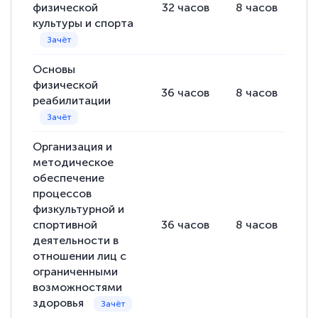
физической
32
часов
8
часов
24
полезных материалов помогли
культуры и спорта
подготовиться к тестированию. Это
книги, методические рекомендации,
Основы
статьи. Времени на подготовку
физической
36
часов
8
часов
28
достаточно. Курс помогает пройти
реабилитации
аттестацию в школе. Спасибо!
Организация и
методическое
обеспечение
Евгения Коротких
процессов
Знаток города 2 уровня
физкультурной и
спортивной
36
часов
8
часов
28
12 марта 2026
деятельности в
Спасибо большое Академии! Грамотное,
отношении лиц с
ограниченными
вежливое сопровождение! Всё чётко и
возможностями
понятно! Проходила повышение
здоровья
квалификации. Ещё раз - СПАСИБО!