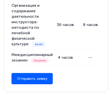
Организация и
содержание
деятельности
инструктора-
Елена Петрикс
36
часов
8
часов
28
методиста по
Знаток города 5 уровня
лечебной
физической
11 марта 2026
культуре
Всем добрый день! Я прошла курс
повышени каалификации по
Междисциплинарный
4
часов
--
экзамен
специальности «Тренер-преподаватель
по тяжелой атлетике»! Хочется
подчеркуть, что при обращении
Отправить заявку
оперативно связались со мной
специалисты, ответили на все
интересующие вопросы и в течении
двух…