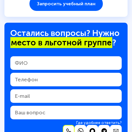
Запросить учебный план
Остались вопросы? Нужно
место в льготной группе
?
Где удобнее ответить?