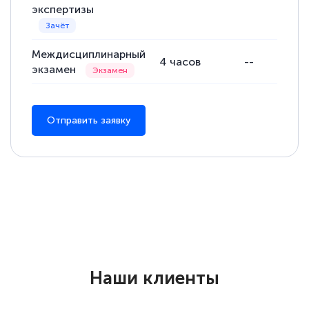
экспертизы
Елена Петрикс
Междисциплинарный
Знаток города 5 уровня
4
часов
--
экзамен
11 марта 2026
Всем добрый день! Я прошла курс
Отправить заявку
повышени каалификации по
специальности «Тренер-преподаватель
по тяжелой атлетике»! Хочется
подчеркуть, что при обращении
оперативно связались со мной
специалисты, ответили на все
интересующие вопросы и в течении
двух…
Наши клиенты