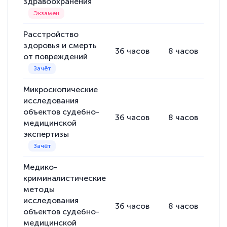
здравоохранения
подготовиться к тестированию. Это
книги, методические рекомендации,
Расстройство
статьи. Времени на подготовку
здоровья и смерть
36
часов
8
часов
28
достаточно. Курс помогает пройти
от повреждений
аттестацию в школе. Спасибо!
Микроскопические
исследования
объектов судебно-
Евгения Коротких
36
часов
8
часов
28
медицинской
Знаток города 2 уровня
экспертизы
12 марта 2026
Спасибо большое Академии! Грамотное,
Медико-
криминалистические
вежливое сопровождение! Всё чётко и
методы
понятно! Проходила повышение
исследования
36
часов
8
часов
28
квалификации. Ещё раз - СПАСИБО!
объектов судебно-
медицинской