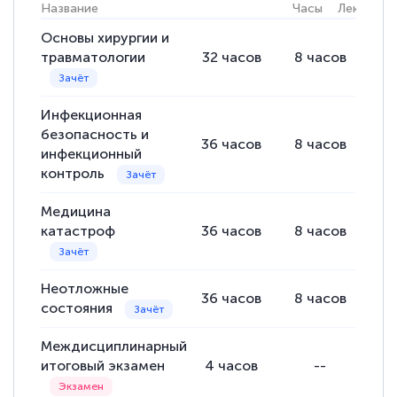
Название
Часы
Лекции
Основы хирургии и
Светлана К
травматологии
32
часов
8
часов
24
Знаток города 7 уровня
10 марта 2026
Инфекционная
безопасность и
Оставила заявку на обучение онлайн, мне
36
часов
8
часов
28
инфекционный
быстро ответили, разъяснили все детали.
контроль
Обучение понравилось: огромное
Медицина
количество тематической литературы,
катастроф
36
часов
8
часов
28
пособий и учебников доступно на время
прохождения курса, удобная система
Неотложные
аттестации, проблем не возникло ни на
36
часов
8
часов
28
состояния
каком этапе…
Междисциплинарный
итоговый экзамен
4
часов
--