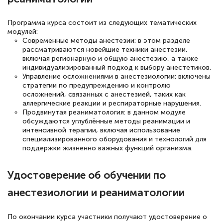
полезных материалов помогли
Программа курса состоит из следующих тематических
подготовиться к тестированию. Это
модулей:
книги, методические рекомендации,
Современные методы анестезии: в этом разделе
рассматриваются новейшие техники анестезии,
статьи. Времени на подготовку
включая регионарную и общую анестезию, а также
достаточно. Курс помогает пройти
индивидуализированный подход к выбору анестетиков.
Управление осложнениями в анестезиологии: включены
аттестацию в школе. Спасибо!
стратегии по предупреждению и контролю
осложнений, связанных с анестезией, таких как
аллергические реакции и респираторные нарушения.
Продвинутая реаниматология: в данном модуле
обсуждаются углублённые методы реанимации и
Евгения Коротких
интенсивной терапии, включая использование
специализированного оборудования и технологий для
Знаток города 2 уровня
поддержки жизненно важных функций организма.
12 марта 2026
Удостоверение об обучении по
Спасибо большое Академии! Грамотное,
анестезиологии и реаниматологии
вежливое сопровождение! Всё чётко и
понятно! Проходила повышение
По окончании курса участники получают удостоверение о
квалификации. Ещё раз - СПАСИБО!