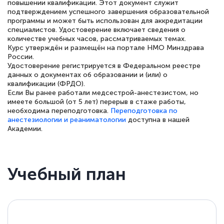
повышении квалификации. Этот документ служит
подтверждением успешного завершения образовательной
программы и может быть использован для аккредитации
специалистов. Удостоверение включает сведения о
количестве учебных часов, рассматриваемых темах.
Елена Петрикс
Курс утверждён и размещён на портале НМО Минздрава
Знаток города 5 уровня
России.
Удостоверение регистрируется в Федеральном реестре
данных о документах об образовании и (или) о
11 марта 2026
квалификации (ФРДО).
Если Вы ранее работали медсестрой-анестезистом, но
Всем добрый день! Я прошла курс
имеете большой (от 5 лет) перерыв в стаже работы,
повышени каалификации по
необходима переподготовка.
Переподготовка по
анестезиологии и реаниматологии
доступна в нашей
специальности «Тренер-преподаватель
Академии.
по тяжелой атлетике»! Хочется
подчеркуть, что при обращении
оперативно связались со мной
Учебный план
специалисты, ответили на все
интересующие вопросы и в течении
двух…