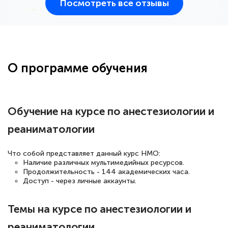
Посмотреть все отзывы
25 марта 2026
Здравствуйте, прошёл курс
переподготовки тренер-преподаватель
по всестилевому каратэ. Понравилось
О программе обучения
большое количество методических
работ для обучения и подготовки для
сдачи итоговой аттестации. Спасибо
Обучение на курсе по анестезиологии и
реаниматологии
Елена Кравченко
Что собой представляет данный курс НМО:
Знаток города 5 уровня
Наличие различных мультимедийных ресурсов.
Продолжительность - 144 академических часа.
Доступ - через личные аккаунты.
18 марта 2026
Выражаю благодарность за курс
Темы на курсе по анестезиологии и
повышения квалификации "Эксперт ЕГЭ по
реаниматологии
русскому языку и литературе". Много