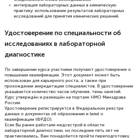
интеграция лабораторных данных в клиническую
понятно! Проходила повышение
практику: использование результатов лабораторных
квалификации. Ещё раз - СПАСИБО!
исследований для принятия клинических решений.
Удостоверение по специальности об
исследованиях в лабораторной
Елена Петрикс
Знаток города 5 уровня
диагностике
11 марта 2026
По завершении курса участники получают удостоверение о
повышении квалификации. Этот документ может быть
Всем добрый день! Я прошла курс
использован для карьерного роста, а также при
повышени каалификации по
прохождении аккредитации специалистов. В удостоверении
указывается количество часов обучения, темы занятий.
специальности «Тренер-преподаватель
Курс утверждён и размещён на портале НМО Минздрава
по тяжелой атлетике»! Хочется
России.
Удостоверение регистрируется в Федеральном реестре
подчеркуть, что при обращении
данных о документах об образовании и (или) о
оперативно связались со мной
квалификации (ФРДО).
Если Вы ранее работали медсестрой в области
специалисты, ответили на все
лабораторной диагностики, но последние пять лет не
практиковались, Вам понадобится пройти переподготовку.
интересующие вопросы и в течении