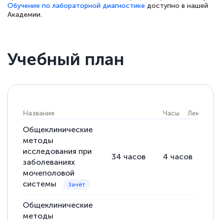
Обучение по лабораторной диагностике
доступно в нашей
двух…
Академии.
Учебный план
Светлана К
Знаток города 7 уровня
10 марта 2026
Оставила заявку на обучение онлайн, мне
Название
Часы
Лекции
быстро ответили, разъяснили все детали.
Общеклинические
Обучение понравилось: огромное
методы
количество тематической литературы,
исследования при
34
часов
4
часов
30
заболеваниях
пособий и учебников доступно на время
мочеполовой
прохождения курса, удобная система
системы
аттестации, проблем не возникло ни на
каком этапе…
Общеклинические
методы