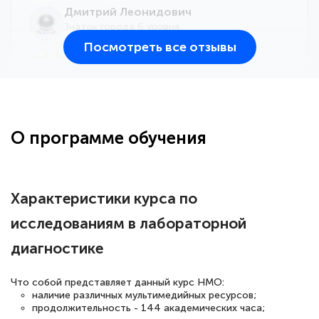
Дмитрий Леонидович
Знаток города 6 уровня
Посмотреть все отзывы
25 марта 2026
Здравствуйте, прошёл курс
переподготовки тренер-преподаватель
по всестилевому каратэ. Понравилось
О программе обучения
большое количество методических
работ для обучения и подготовки для
сдачи итоговой аттестации. Спасибо
Характеристики курса по
исследованиям в лабораторной
диагностике
Елена Кравченко
Знаток города 5 уровня
Что собой представляет данный курс НМО:
наличие различных мультимедийных ресурсов;
18 марта 2026
продолжительность - 144 академических часа;