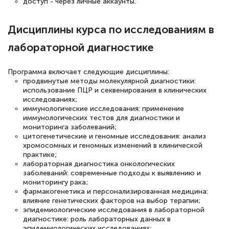
Выражаю благодарность за курс
доступ - через личные аккаунты.
повышения квалификации "Эксперт ЕГЭ по
Дисциплины курса по исследованиям в
русскому языку и литературе". Много
полезных материалов помогли
лабораторной диагностике
подготовиться к тестированию. Это
книги, методические рекомендации,
Программа включает следующие дисциплины:
продвинутые методы молекулярной диагностики:
статьи. Времени на подготовку
использование ПЦР и секвенирования в клинических
достаточно. Курс помогает пройти
исследованиях;
иммунологические исследования: применение
аттестацию в школе. Спасибо!
иммунологических тестов для диагностики и
мониторинга заболеваний;
цитогенетические и геномные исследования: анализ
хромосомных и геномных изменений в клинической
практике;
Евгения Коротких
лабораторная диагностика онкологических
заболеваний: современные подходы к выявлению и
Знаток города 2 уровня
мониторингу рака;
фармакогенетика и персонализированная медицина:
12 марта 2026
влияние генетических факторов на выбор терапии;
эпидемиологические исследования в лабораторной
Спасибо большое Академии! Грамотное,
диагностике: роль лабораторных данных в
вежливое сопровождение! Всё чётко и
эпидемиологических исследованиях;