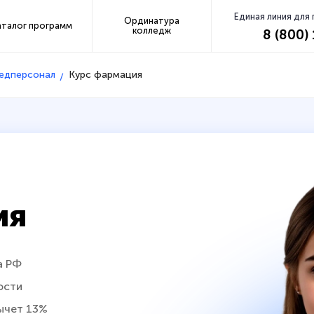
Единая линия для
Ординатура
аталог программ
колледж
8 (800)
медперсонал
Курс фармация
ия
а РФ
ости
ычет 13%