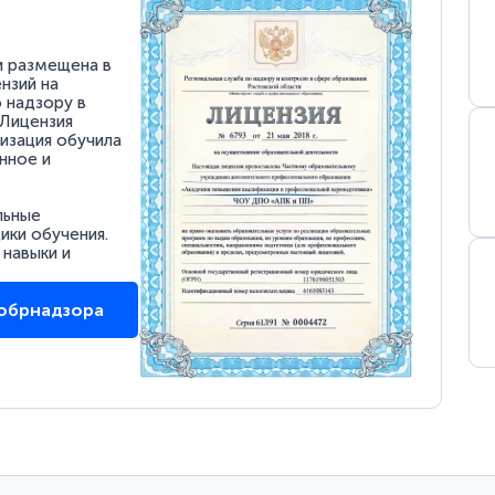
и размещена в
нзий на
 надзору в
 Лицензия
низация обучила
нное и
льные
ки обучения.
 навыки и
собрнадзора