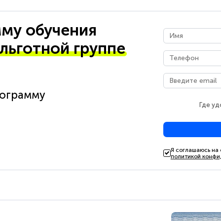
му обучения
 льготной группе
рограмму
Где уд
Я соглашаюсь на
политикой конфи