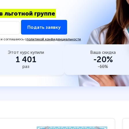
в льготной группе
Подать заявку
 и соглашаюсь с
политикой конфиденциальности
Этот курс купили
Ваша скидка
1 401
-20%
раз
-10%