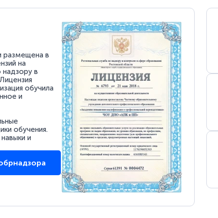
и размещена в
нзий на
 надзору в
 Лицензия
низация обучила
нное и
льные
ки обучения.
 навыки и
собрнадзора