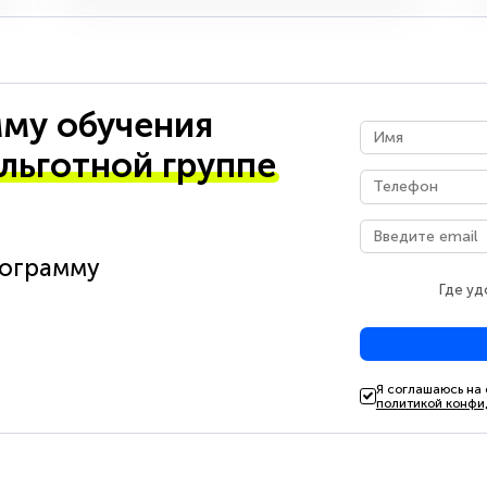
му обучения
 льготной группе
рограмму
Где уд
Я соглашаюсь на
политикой конфи