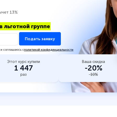
ычет 13%
в льготной группе
Подать заявку
 и соглашаюсь с
политикой конфиденциальности
Этот курс купили
Ваша скидка
1 447
-20%
раз
-10%