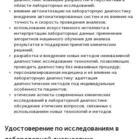
области лабораторных исследований;
понятно! Проходила повышение
влияние автоматизации на лабораторную диагностику:
квалификации. Ещё раз - СПАСИБО!
внедрение автоматизированных систем и их влияние на
точность и скорость проведения анализов;
использование искусственного интеллекта в
интерпретации лабораторных данных: применение
алгоритмов машинного обучения для анализа
результатов и поддержки принятия клинических
Елена Петрикс
решений;
Знаток города 5 уровня
разработка и внедрение новых методов неинвазивной
диагностики: исследование технологий, позволяющих
проводить диагностику без инвазивных процедур;
11 марта 2026
персонализированная медицина и её влияние на
Всем добрый день! Я прошла курс
лабораторную диагностику: адаптация
диагностических методов под индивидуальные
повышени каалификации по
особенности пациентов;
специальности «Тренер-преподаватель
этические аспекты современных клинических
исследований в лабораторной диагностике:
по тяжелой атлетике»! Хочется
обсуждение этических вопросов, связанных с
подчеркуть, что при обращении
использованием новых технологий и методов.
оперативно связались со мной
Удостоверение по исследованиям в
специалисты, ответили на все
интересующие вопросы и в течении