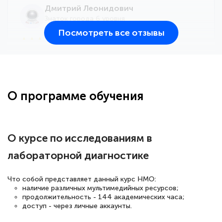
Дмитрий Леонидович
Знаток города 6 уровня
Посмотреть все отзывы
25 марта 2026
Здравствуйте, прошёл курс
переподготовки тренер-преподаватель
по всестилевому каратэ. Понравилось
О программе обучения
большое количество методических
работ для обучения и подготовки для
сдачи итоговой аттестации. Спасибо
О курсе по исследованиям в
лабораторной диагностике
Елена Кравченко
Что собой представляет данный курс НМО:
Знаток города 5 уровня
наличие различных мультимедийных ресурсов;
продолжительность - 144 академических часа;
доступ - через личные аккаунты.
18 марта 2026