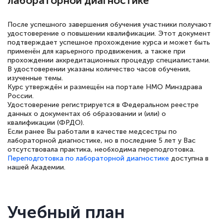
лабораторной диагностике
двух…
После успешного завершения обучения участники получают
удостоверение о повышении квалификации. Этот документ
подтверждает успешное прохождение курса и может быть
применён для карьерного продвижения, а также при
Светлана К
прохождении аккредитационных процедур специалистами.
В удостоверении указаны количество часов обучения,
Знаток города 7 уровня
изученные темы.
Курс утверждён и размещён на портале НМО Минздрава
10 марта 2026
России.
Удостоверение регистрируется в Федеральном реестре
Оставила заявку на обучение онлайн, мне
данных о документах об образовании и (или) о
быстро ответили, разъяснили все детали.
квалификации (ФРДО).
Если ранее Вы работали в качестве медсестры по
Обучение понравилось: огромное
лабораторной диагностике, но в последние 5 лет у Вас
количество тематической литературы,
отсутствовала практика, необходима переподготовка.
Переподготовка по лабораторной диагностике
доступна в
пособий и учебников доступно на время
нашей Академии.
прохождения курса, удобная система
аттестации, проблем не возникло ни на
каком этапе…
Учебный план