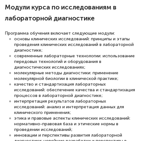
Выражаю благодарность за курс
Модули курса по исследованиям в
повышения квалификации "Эксперт ЕГЭ по
лабораторной диагностике
русскому языку и литературе". Много
полезных материалов помогли
Программа обучения включает следующие модули:
подготовиться к тестированию. Это
основы клинических исследований: принципы и этапы
книги, методические рекомендации,
проведения клинических исследований в лабораторной
диагностике;
статьи. Времени на подготовку
современные лабораторные технологии: использование
достаточно. Курс помогает пройти
передовых технологий и оборудования в
диагностических исследованиях;
аттестацию в школе. Спасибо!
молекулярные методы диагностики: применение
молекулярной биологии в клинической практике;
качество и стандартизация лабораторных
исследований: обеспечение качества и стандартизация
процессов в лабораторной диагностике;
Евгения Коротких
интерпретация результатов лабораторных
исследований: анализ и интерпретация данных для
Знаток города 2 уровня
клинического применения;
этика и правовые аспекты клинических исследований:
12 марта 2026
нормативно-правовая база и этические нормы в
проведении исследований;
Спасибо большое Академии! Грамотное,
инновации и перспективы развития лабораторной
вежливое сопровождение! Всё чётко и
диагностики: новейшие разработки и перспективы в