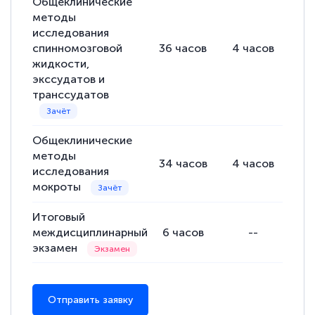
Общеклинические
методы
исследования
спинномозговой
36
часов
4
часов
32
жидкости,
экссудатов и
транссудатов
Общеклинические
методы
34
часов
4
часов
30
исследования
мокроты
Итоговый
междисциплинарный
6
часов
--
экзамен
Отправить заявку