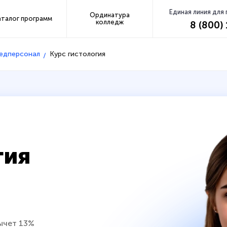
Единая линия для
Ординатура
аталог программ
колледж
8 (800)
медперсонал
Курс гистология
гия
ычет 13%