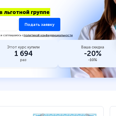
в льготной группе
Подать заявку
 и соглашаюсь с
политикой конфиденциальности
Этот курс купили
Ваша скидка
1 694
-20%
раз
-10%