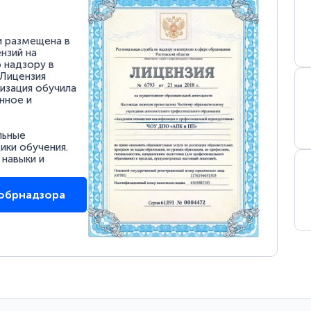
и размещена в
нзий на
 надзору в
 Лицензия
низация обучила
нное и
льные
ки обучения.
 навыки и
собрнадзора