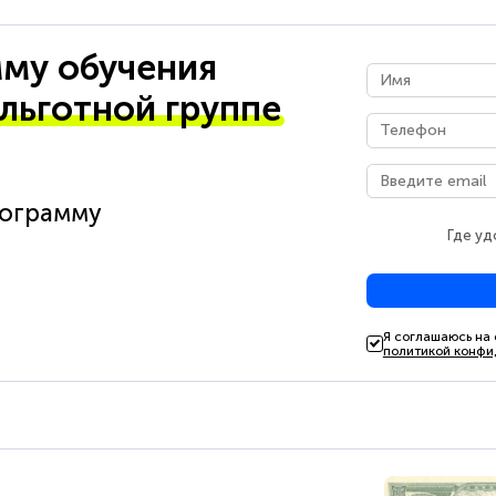
му обучения
 льготной группе
рограмму
Где уд
Я соглашаюсь на
политикой конфи