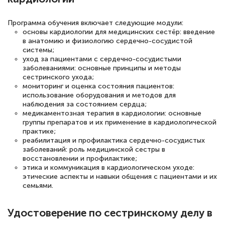
полезных материалов помогли
Программа обучения включает следующие модули:
подготовиться к тестированию. Это
основы кардиологии для медицинских сестёр: введение
книги, методические рекомендации,
в анатомию и физиологию сердечно-сосудистой
системы;
статьи. Времени на подготовку
уход за пациентами с сердечно-сосудистыми
достаточно. Курс помогает пройти
заболеваниями: основные принципы и методы
сестринского ухода;
аттестацию в школе. Спасибо!
мониторинг и оценка состояния пациентов:
использование оборудования и методов для
наблюдения за состоянием сердца;
медикаментозная терапия в кардиологии: основные
группы препаратов и их применение в кардиологической
Евгения Коротких
практике;
реабилитация и профилактика сердечно-сосудистых
Знаток города 2 уровня
заболеваний: роль медицинской сестры в
восстановлении и профилактике;
12 марта 2026
этика и коммуникация в кардиологическом уходе:
этические аспекты и навыки общения с пациентами и их
Спасибо большое Академии! Грамотное,
семьями.
вежливое сопровождение! Всё чётко и
понятно! Проходила повышение
Удостоверение по сестринскому делу в
квалификации. Ещё раз - СПАСИБО!