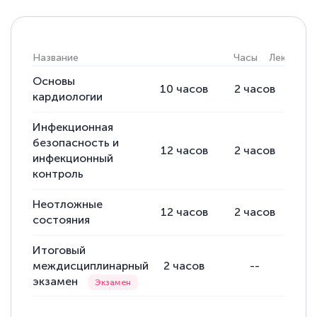
Светлана К
Название
Часы
Лекции
Знаток города 7 уровня
Основы
10
часов
2
часов
8
10 марта 2026
кардиологии
Оставила заявку на обучение онлайн, мне
Инфекционная
быстро ответили, разъяснили все детали.
безопасность и
12
часов
2
часов
10
Обучение понравилось: огромное
инфекционный
количество тематической литературы,
контроль
пособий и учебников доступно на время
Неотложные
прохождения курса, удобная система
12
часов
2
часов
10
состояния
аттестации, проблем не возникло ни на
Итоговый
каком этапе…
междисциплинарный
2
часов
--
экзамен