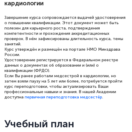
кардиологии
Завершение курса сопровождается выдачей удостоверения
о повышении квалификации. Этот документ может быть
Елена Петрикс
полезен для карьерного роста, подтверждения
Знаток города 5 уровня
компетентности и прохождения аккредитационных
проверок. В нём зафиксированы длительность курса, темы
занятий.
11 марта 2026
Курс утверждён и размещён на портале НМО Минздрава
России.
Всем добрый день! Я прошла курс
Удостоверение регистрируется в Федеральном реестре
повышени каалификации по
данных о документах об образовании и (или) о
квалификации (ФРДО).
специальности «Тренер-преподаватель
Если Вы ранее работали медсестрой в кардиологии, но
по тяжелой атлетике»! Хочется
затем взяли паузу на 5 лет или более, потребуется пройти
курс переподготовки, чтобы актуализировать Ваши
подчеркуть, что при обращении
профессиональные навыки и знания. В нашей Академии
оперативно связались со мной
доступна
первичная переподготовка медсестёр
.
специалисты, ответили на все
интересующие вопросы и в течении
Учебный план
двух…