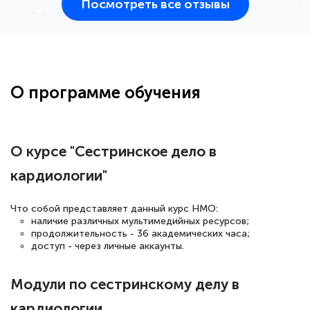
Посмотреть все отзывы
25 марта 2026
Здравствуйте, прошёл курс
переподготовки тренер-преподаватель
по всестилевому каратэ. Понравилось
О программе обучения
большое количество методических
работ для обучения и подготовки для
сдачи итоговой аттестации. Спасибо
О курсе "Сестринское дело в
кардиологии"
Елена Кравченко
Что собой представляет данный курс НМО:
Знаток города 5 уровня
наличие различных мультимедийных ресурсов;
продолжительность - 36 академических часа;
доступ - через личные аккаунты.
18 марта 2026
Выражаю благодарность за курс
Модули по сестринскому делу в
повышения квалификации "Эксперт ЕГЭ по
кардиологии
русскому языку и литературе". Много