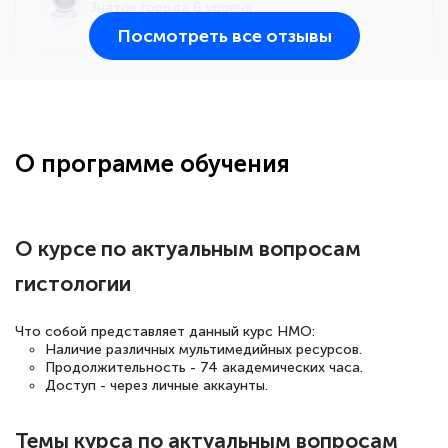
Знаток города 6 уровня
Посмотреть все отзывы
25 марта 2026
Здравствуйте, прошёл курс
переподготовки тренер-преподаватель
по всестилевому каратэ. Понравилось
О программе обучения
большое количество методических
работ для обучения и подготовки для
сдачи итоговой аттестации. Спасибо
О курсе по актуальным вопросам
гистологии
Елена Кравченко
Что собой представляет данный курс НМО:
Знаток города 5 уровня
Наличие различных мультимедийных ресурсов.
Продолжительность - 74 академических часа.
Доступ - через личные аккаунты.
18 марта 2026
Выражаю благодарность за курс
Темы курса по актуальным вопросам
повышения квалификации "Эксперт ЕГЭ по