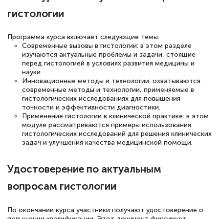
гистологии
русскому языку и литературе". Много
полезных материалов помогли
Программа курса включает следующие темы:
подготовиться к тестированию. Это
Современные вызовы в гистологии: в этом разделе
книги, методические рекомендации,
изучаются актуальные проблемы и задачи, стоящие
перед гистологией в условиях развития медицины и
статьи. Времени на подготовку
науки.
достаточно. Курс помогает пройти
Инновационные методы и технологии: охватываются
современные методы и технологии, применяемые в
аттестацию в школе. Спасибо!
гистологических исследованиях для повышения
точности и эффективности диагностики.
Применение гистологии в клинической практике: в этом
модуле рассматриваются примеры использования
гистологических исследований для решения клинических
Евгения Коротких
задач и улучшения качества медицинской помощи.
Знаток города 2 уровня
Удостоверение по актуальным
12 марта 2026
вопросам гистологии
Спасибо большое Академии! Грамотное,
вежливое сопровождение! Всё чётко и
По окончании курса участники получают удостоверение о
понятно! Проходила повышение
повышении квалификации. Этот документ фиксирует