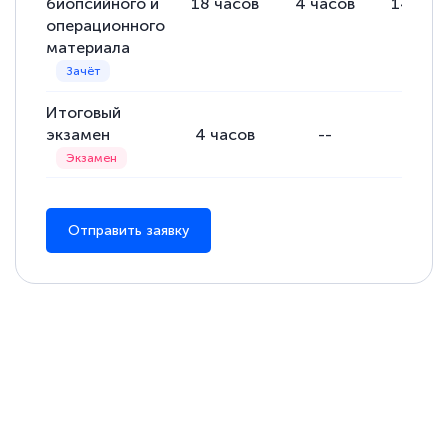
биопсийного и
18
часов
4
часов
14
час
операционного
материала
Итоговый
экзамен
4
часов
--
--
Отправить заявку