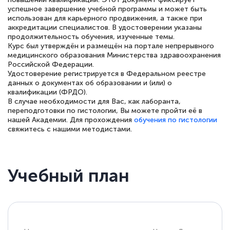
успешное завершение учебной программы и может быть
квалификации. Ещё раз - СПАСИБО!
использован для карьерного продвижения, а также при
аккредитации специалистов. В удостоверении указаны
продолжительность обучения, изученные темы.
Курс был утверждён и размещён на портале непрерывного
медицинского образования Министерства здравоохранения
Елена Петрикс
Российской Федерации.
Знаток города 5 уровня
Удостоверение регистрируется в Федеральном реестре
данных о документах об образовании и (или) о
квалификации (ФРДО).
11 марта 2026
В случае необходимости для Вас, как лаборанта,
переподготовки по гистологии, Вы можете пройти её в
Всем добрый день! Я прошла курс
нашей Академии. Для прохождения
обучения по гистологии
повышени каалификации по
свяжитесь с нашими методистами.
специальности «Тренер-преподаватель
по тяжелой атлетике»! Хочется
подчеркуть, что при обращении
Учебный план
оперативно связались со мной
специалисты, ответили на все
интересующие вопросы и в течении
двух…