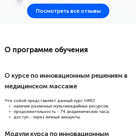
Знаток города 6 уровня
Посмотреть все отзывы
25 марта 2026
Здравствуйте, прошёл курс
переподготовки тренер-преподаватель
по всестилевому каратэ. Понравилось
О программе обучения
большое количество методических
работ для обучения и подготовки для
сдачи итоговой аттестации. Спасибо
О курсе по инновационным решениям в
медицинском массаже
Елена Кравченко
Что собой представляет данный курс НМО:
Знаток города 5 уровня
наличие различных мультимедийных ресурсов;
продолжительность - 74 академических часа;
доступ - через личные аккаунты.
18 марта 2026
Выражаю благодарность за курс
Модули курса по инновационным
повышения квалификации "Эксперт ЕГЭ по