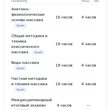
Название
Часы
Лекции
Анатомо-
физиологические
16
часов
4
часов
12
основы массажа
Светлана К
Знаток города 7 уровня
Общая методика и
10 марта 2026
техника
18
часов
4
часов
14
Оставила заявку на обучение онлайн, мне
классического
массажа
быстро ответили, разъяснили все детали.
Обучение понравилось: огромное
Виды массажа
18
часов
4
часов
14
количество тематической литературы,
пособий и учебников доступно на время
Частная методика
прохождения курса, удобная система
и техника массажа
18
часов
4
часов
14
аттестации, проблем не возникло ни на
каком этапе…
Междисциплинарный
итоговый экзамен
4
часов
--