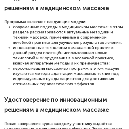
решениям в медицинском массаже
русскому языку и литературе". Много
полезных материалов помогли
Программа включает следующие модули:
подготовиться к тестированию. Это
современные подходы в медицинском массаже: в этом
книги, методические рекомендации,
разделе рассматриваются актуальные методики и
техники массажа, применяемые в современной
статьи. Времени на подготовку
лечебной практике для улучшения результатов лечения;
достаточно. Курс помогает пройти
инновационные технологии в массажной практике:
данный раздел посвящён использованию новых
аттестацию в школе. Спасибо!
технологий и оборудования в массажной практике,
включая аппаратные методы и их преимущества;
персонализация массажных программ: в этом модуле
изучаются методы адаптации массажных техник под
индивидуальные нужды пациентов для достижения
Евгения Коротких
оптимальных терапевтических эффектов.
Знаток города 2 уровня
Удостоверение по инновационным
12 марта 2026
решениям в медицинском массаже
Спасибо большое Академии! Грамотное,
вежливое сопровождение! Всё чётко и
После завершения курса каждому участнику выдаётся
понятно! Проходила повышение
удостоверение о повышении квалификации. Этот документ