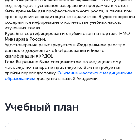
подтверждает успешное завершение программы и может
квалификации. Ещё раз - СПАСИБО!
быть применён для профессионального роста, а также при
прохождении аккредитации специалистов. В удостоверении
содержится информация о количестве учебных часов,
изученных темах.
Курс был сертифицирован и опубликован на портале НМО
Елена Петрикс
Минздрава России.
Знаток города 5 уровня
Удостоверение регистрируется в Федеральном реестре
данных о документах об образовании и (или) о
квалификации (ФРДО).
11 марта 2026
Если Вы раньше были специалистом по медицинскому
массажу, но теперь не практикуете, Вам потребуется
Всем добрый день! Я прошла курс
пройти переподготовку.
Обучение массажу с медицинским
повышени каалификации по
образованием
доступно в нашей Академии.
специальности «Тренер-преподаватель
по тяжелой атлетике»! Хочется
подчеркуть, что при обращении
Учебный план
оперативно связались со мной
специалисты, ответили на все
интересующие вопросы и в течении
двух…