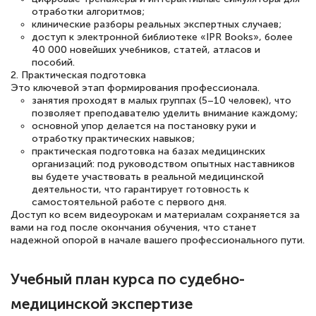
отработки алгоритмов;
клинические разборы реальных экспертных случаев;
доступ к электронной библиотеке «IPR Books», более
40 000 новейших учебников, статей, атласов и
пособий.
Елена Петрикс
2. Практическая подготовка
Знаток города 5 уровня
Это ключевой этап формирования профессионала.
занятия проходят в малых группах (5–10 человек), что
11 марта 2026
позволяет преподавателю уделить внимание каждому;
основной упор делается на постановку руки и
Всем добрый день! Я прошла курс
отработку практических навыков;
повышени каалификации по
практическая подготовка на базах медицинских
организаций: под руководством опытных наставников
специальности «Тренер-преподаватель
вы будете участвовать в реальной медицинской
деятельности, что гарантирует готовность к
по тяжелой атлетике»! Хочется
самостоятельной работе с первого дня.
подчеркуть, что при обращении
Доступ ко всем видеоурокам и материалам сохраняется за
вами на год после окончания обучения, что станет
оперативно связались со мной
надежной опорой в начале вашего профессионального пути.
специалисты, ответили на все
интересующие вопросы и в течении
Учебный план курса по судебно-
двух…
медицинской экспертизе