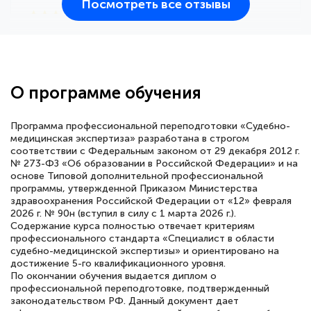
Посмотреть все отзывы
25 марта 2026
Здравствуйте, прошёл курс
переподготовки тренер-преподаватель
по всестилевому каратэ. Понравилось
О программе обучения
большое количество методических
работ для обучения и подготовки для
Программа профессиональной переподготовки «Судебно-
сдачи итоговой аттестации. Спасибо
медицинская экспертиза» разработана в строгом
соответствии с Федеральным законом от 29 декабря 2012 г.
№ 273-ФЗ «Об образовании в Российской Федерации» и на
основе Типовой дополнительной профессиональной
программы, утвержденной Приказом Министерства
здравоохранения Российской Федерации от «12» февраля
Елена Кравченко
2026 г. № 90н (вступил в силу с 1 марта 2026 г.).
Знаток города 5 уровня
Содержание курса полностью отвечает критериям
профессионального стандарта «Специалист в области
18 марта 2026
судебно-медицинской экспертизы» и ориентировано на
достижение 5-го квалификационного уровня.
Выражаю благодарность за курс
По окончании обучения выдается диплом о
повышения квалификации "Эксперт ЕГЭ по
профессиональной переподготовке, подтвержденный
законодательством РФ. Данный документ дает
русскому языку и литературе". Много