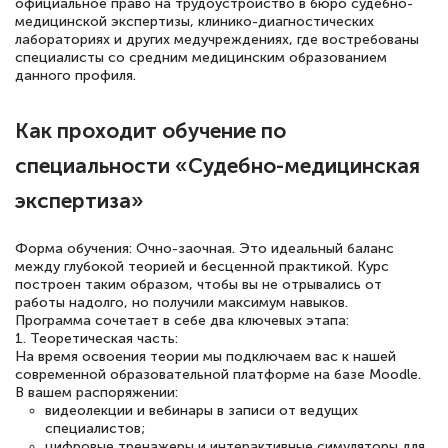
официальное право на трудоустройство в бюро судебно-
медицинской экспертизы, клинико-диагностических
полезных материалов помогли
лабораториях и других медучреждениях, где востребованы
подготовиться к тестированию. Это
специалисты со средним медицинским образованием
данного профиля.
книги, методические рекомендации,
статьи. Времени на подготовку
Как проходит обучение по
достаточно. Курс помогает пройти
специальности «Судебно-медицинская
аттестацию в школе. Спасибо!
экспертиза»
Форма обучения: Очно-заочная. Это идеальный баланс
Евгения Коротких
между глубокой теорией и бесценной практикой. Курс
Знаток города 2 уровня
построен таким образом, чтобы вы не отрывались от
работы надолго, но получили максимум навыков.
Программа сочетает в себе два ключевых этапа:
12 марта 2026
1. Теоретическая часть:
Спасибо большое Академии! Грамотное,
На время освоения теории мы подключаем вас к нашей
современной образовательной платформе на базе Moodle.
вежливое сопровождение! Всё чётко и
В вашем распоряжении:
видеолекции и вебинары в записи от ведущих
понятно! Проходила повышение
специалистов;
квалификации. Ещё раз - СПАСИБО!
цифровые тренажеры и интерактивные симуляторы для