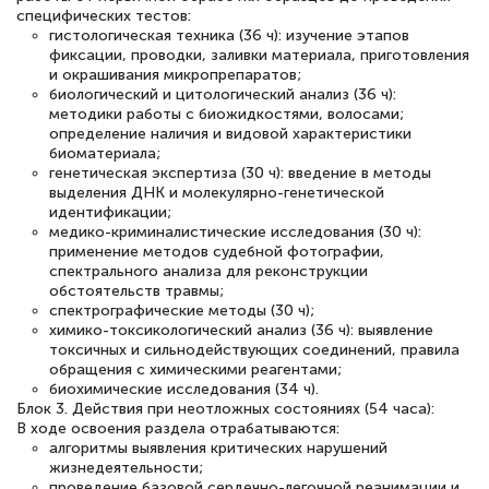
специфических тестов:
гистологическая техника (36 ч): изучение этапов
фиксации, проводки, заливки материала, приготовления
и окрашивания микропрепаратов;
биологический и цитологический анализ (36 ч):
методики работы с биожидкостями, волосами;
определение наличия и видовой характеристики
биоматериала;
генетическая экспертиза (30 ч): введение в методы
выделения ДНК и молекулярно-генетической
идентификации;
медико-криминалистические исследования (30 ч):
применение методов судебной фотографии,
спектрального анализа для реконструкции
обстоятельств травмы;
спектрографические методы (30 ч);
химико-токсикологический анализ (36 ч): выявление
токсичных и сильнодействующих соединений, правила
обращения с химическими реагентами;
биохимические исследования (34 ч).
Блок 3. Действия при неотложных состояниях (54 часа):
В ходе освоения раздела отрабатываются:
алгоритмы выявления критических нарушений
жизнедеятельности;
проведение базовой сердечно-легочной реанимации и