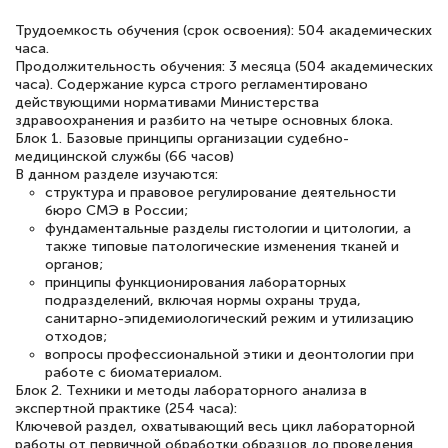
Трудоемкость обучения (срок освоения): 504 академических
часа.
Светлана К
Продолжительность обучения: 3 месяца (504 академических
Знаток города 7 уровня
часа). Содержание курса строго регламентировано
действующими нормативами Министерства
здравоохранения и разбито на четыре основных блока.
10 марта 2026
Блок 1. Базовые принципы организации судебно-
медицинской службы (66 часов)
Оставила заявку на обучение онлайн, мне
В данном разделе изучаются:
быстро ответили, разъяснили все детали.
структура и правовое регулирование деятельности
бюро СМЭ в России;
Обучение понравилось: огромное
фундаментальные разделы гистологии и цитологии, а
количество тематической литературы,
также типовые патологические изменения тканей и
органов;
пособий и учебников доступно на время
принципы функционирования лабораторных
прохождения курса, удобная система
подразделений, включая нормы охраны труда,
санитарно-эпидемиологический режим и утилизацию
аттестации, проблем не возникло ни на
отходов;
каком этапе…
вопросы профессиональной этики и деонтологии при
работе с биоматериалом.
Блок 2. Техники и методы лабораторного анализа в
экспертной практике (254 часа):
Ключевой раздел, охватывающий весь цикл лабораторной
работы от первичной обработки образцов до проведения