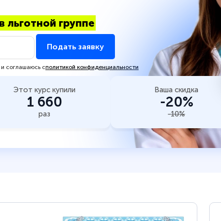
в льготной группе
Подать заявку
 и соглашаюсь с
политикой конфиденциальности
Этот курс купили
Ваша скидка
1 660
-20%
раз
-10%