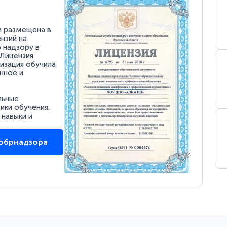
и размещена в
нзий на
 надзору в
 Лицензия
низация обучила
нное и
льные
ки обучения.
 навыки и
собрнадзора