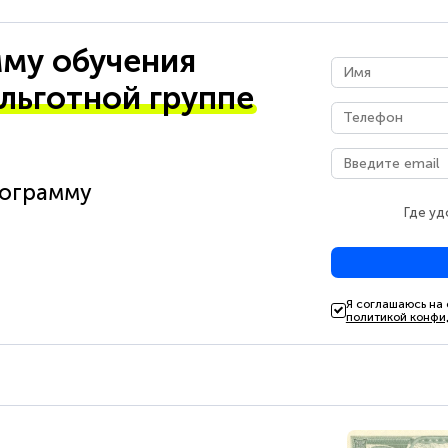
му обучения
 льготной группе
рограмму
Где уд
Я соглашаюсь на
политикой конфи