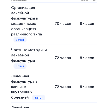
Организация
Светлана К
лечебной
Знаток города 7 уровня
физкультуры в
медицинских
70
часов
8
часов
62
10 марта 2026
организациях
Оставила заявку на обучение онлайн, мне
различного типа
быстро ответили, разъяснили все детали.
Обучение понравилось: огромное
Частные методики
количество тематической литературы,
лечебной
72
часов
8
часов
64
пособий и учебников доступно на время
физкультуры
прохождения курса, удобная система
аттестации, проблем не возникло ни на
Лечебная
каком этапе…
физкультура в
клинике
72
часов
8
часов
64
внутренних
болезней
Лечебная