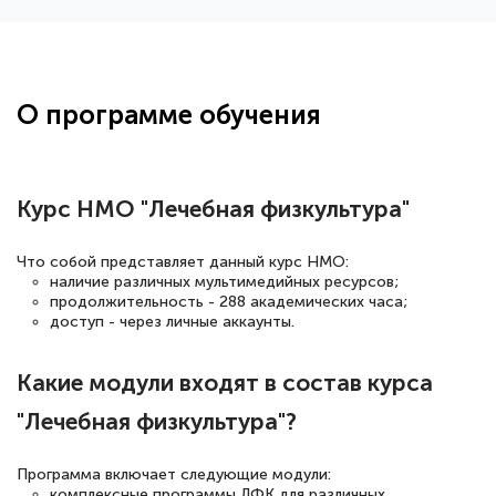
Здравствуйте, прошёл курс
переподготовки тренер-преподаватель
по всестилевому каратэ. Понравилось
О программе обучения
большое количество методических
работ для обучения и подготовки для
сдачи итоговой аттестации. Спасибо
Курс НМО "Лечебная физкультура"
Что собой представляет данный курс НМО:
наличие различных мультимедийных ресурсов;
Елена Кравченко
продолжительность - 288 академических часа;
Знаток города 5 уровня
доступ - через личные аккаунты.
18 марта 2026
Какие модули входят в состав курса
Выражаю благодарность за курс
"Лечебная физкультура"?
повышения квалификации "Эксперт ЕГЭ по
русскому языку и литературе". Много
Программа включает следующие модули:
полезных материалов помогли
комплексные программы ЛФК для различных