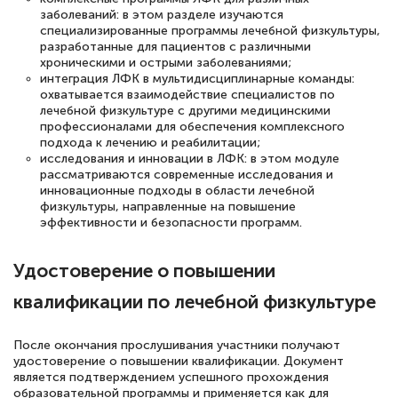
заболеваний: в этом разделе изучаются
подготовиться к тестированию. Это
специализированные программы лечебной физкультуры,
книги, методические рекомендации,
разработанные для пациентов с различными
хроническими и острыми заболеваниями;
статьи. Времени на подготовку
интеграция ЛФК в мультидисциплинарные команды:
достаточно. Курс помогает пройти
охватывается взаимодействие специалистов по
лечебной физкультуре с другими медицинскими
аттестацию в школе. Спасибо!
профессионалами для обеспечения комплексного
подхода к лечению и реабилитации;
исследования и инновации в ЛФК: в этом модуле
рассматриваются современные исследования и
инновационные подходы в области лечебной
Евгения Коротких
физкультуры, направленные на повышение
эффективности и безопасности программ.
Знаток города 2 уровня
12 марта 2026
Удостоверение о повышении
Спасибо большое Академии! Грамотное,
квалификации по лечебной физкультуре
вежливое сопровождение! Всё чётко и
понятно! Проходила повышение
После окончания прослушивания участники получают
удостоверение о повышении квалификации. Документ
квалификации. Ещё раз - СПАСИБО!
является подтверждением успешного прохождения
образовательной программы и применяется как для