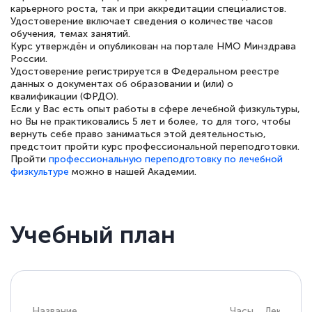
карьерного роста, так и при аккредитации специалистов.
Удостоверение включает сведения о количестве часов
обучения, темах занятий.
Елена Петрикс
Курс утверждён и опубликован на портале НМО Минздрава
Знаток города 5 уровня
России.
Удостоверение регистрируется в Федеральном реестре
данных о документах об образовании и (или) о
11 марта 2026
квалификации (ФРДО).
Всем добрый день! Я прошла курс
Если у Вас есть опыт работы в сфере лечебной физкультуры,
но Вы не практиковались 5 лет и более, то для того, чтобы
повышени каалификации по
вернуть себе право заниматься этой деятельностью,
предстоит пройти курс профессиональной переподготовки.
специальности «Тренер-преподаватель
Пройти
профессиональную переподготовку по лечебной
по тяжелой атлетике»! Хочется
физкультуре
можно в нашей Академии.
подчеркуть, что при обращении
оперативно связались со мной
специалисты, ответили на все
Учебный план
интересующие вопросы и в течении
двух…
Название
Часы
Лекции