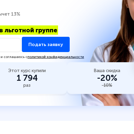
ычет 13%
в льготной группе
Подать заявку
 и соглашаюсь с
политикой конфиденциальности
Этот курс купили
Ваша скидка
1 794
-20%
раз
-10%