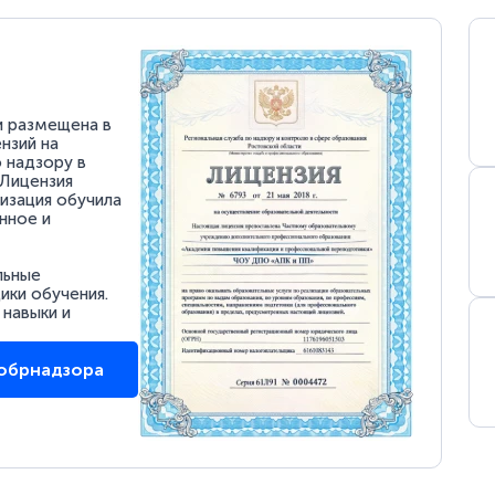
и размещена в
нзий на
 надзору в
 Лицензия
низация обучила
нное и
льные
ки обучения.
 навыки и
собрнадзора