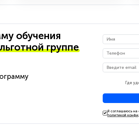
му обучения
 льготной группе
рограмму
Где уд
Я соглашаюсь на
политикой конфи