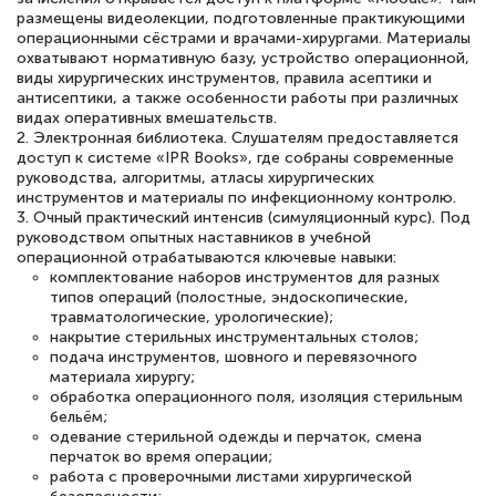
размещены видеолекции, подготовленные практикующими
операционными сёстрами и врачами-хирургами. Материалы
охватывают нормативную базу, устройство операционной,
Елена Петрикс
виды хирургических инструментов, правила асептики и
Знаток города 5 уровня
антисептики, а также особенности работы при различных
видах оперативных вмешательств.
2. Электронная библиотека. Слушателям предоставляется
11 марта 2026
доступ к системе «IPR Books», где собраны современные
Всем добрый день! Я прошла курс
руководства, алгоритмы, атласы хирургических
инструментов и материалы по инфекционному контролю.
повышени каалификации по
3. Очный практический интенсив (симуляционный курс). Под
специальности «Тренер-преподаватель
руководством опытных наставников в учебной
операционной отрабатываются ключевые навыки:
по тяжелой атлетике»! Хочется
комплектование наборов инструментов для разных
подчеркуть, что при обращении
типов операций (полостные, эндоскопические,
травматологические, урологические);
оперативно связались со мной
накрытие стерильных инструментальных столов;
подача инструментов, шовного и перевязочного
специалисты, ответили на все
материала хирургу;
интересующие вопросы и в течении
обработка операционного поля, изоляция стерильным
бельём;
двух…
одевание стерильной одежды и перчаток, смена
перчаток во время операции;
работа с проверочными листами хирургической