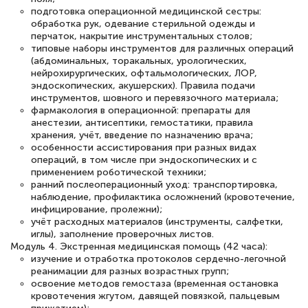
подготовка операционной медицинской сестры:
обработка рук, одевание стерильной одежды и
перчаток, накрытие инструментальных столов;
типовые наборы инструментов для различных операций
(абдоминальных, торакальных, урологических,
нейрохирургических, офтальмологических, ЛОР,
эндоскопических, акушерских). Правила подачи
инструментов, шовного и перевязочного материала;
фармакология в операционной: препараты для
анестезии, антисептики, гемостатики, правила
хранения, учёт, введение по назначению врача;
особенности ассистирования при разных видах
операций, в том числе при эндоскопических и с
применением роботической техники;
ранний послеоперационный уход: транспортировка,
наблюдение, профилактика осложнений (кровотечение,
инфицирование, пролежни);
учёт расходных материалов (инструменты, салфетки,
иглы), заполнение проверочных листов.
Модуль 4. Экстренная медицинская помощь (42 часа):
изучение и отработка протоколов сердечно-легочной
реанимации для разных возрастных групп;
освоение методов гемостаза (временная остановка
кровотечения жгутом, давящей повязкой, пальцевым