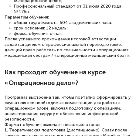
«Операционное дело»;
подготовиться к тестированию. Это
Профессиональный стандарт от 31 июля 2020 года
№475н.
книги, методические рекомендации,
Параметры обучения:
общая трудоёмкость: 504 академических часа;
статьи. Времени на подготовку
срок освоения: 12 недель;
достаточно. Курс помогает пройти
форма обучения: очная.
После успешного прохождения итоговой аттестации
аттестацию в школе. Спасибо!
выдаётся диплом о профессиональной переподготовке,
дающий право работать по специальности «операционная
медицинская сестра» / «операционный медицинский брат».
Евгения Коротких
Как проходит обучение на курсе
Знаток города 2 уровня
«Операционное дело»?
12 марта 2026
Программа выстроена так, чтобы поэтапно сформировать у
Спасибо большое Академии! Грамотное,
слушателя все необходимые компетенции для работы в
вежливое сопровождение! Всё чётко и
операционном блоке, включая подготовку к операциям,
ассистирование хирургу и обеспечение инфекционной
понятно! Проходила повышение
безопасности.
квалификации. Ещё раз - СПАСИБО!
Формат обучения включает несколько этапов:
1. Теоретическая подготовка (дистанционно). Сразу после
зачисления открывается доступ к платформе «Moodle». Там