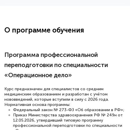
Здравствуйте, прошёл курс
переподготовки тренер-преподаватель
по всестилевому каратэ. Понравилось
О программе обучения
большое количество методических
работ для обучения и подготовки для
сдачи итоговой аттестации. Спасибо
Программа профессиональной
переподготовки по специальности
«Операционное дело»
Елена Кравченко
Знаток города 5 уровня
Курс предназначен для специалистов со средним
медицинским образованием и разработан с учётом
18 марта 2026
нововведений, которые вступили в силу с 2026 года.
Выражаю благодарность за курс
Нормативная основа программы:
Федеральный закон № 273-ФЗ «Об образовании в РФ»;
повышения квалификации "Эксперт ЕГЭ по
Приказ Министерства здравоохранения РФ № 249н от
русскому языку и литературе". Много
12.05.2026, утвердивший типовую программу
профессиональной переподготовки по специальности
полезных материалов помогли