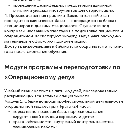
безопасности;
проведение дезинфекции, предстерилизационной
Светлана К
очистки и укладка инструментов для стерилизации.
Знаток города 7 уровня
4. Производственная практика. Заключительный этап
проходит на клинических базах – в операционных блоках
стационаров и дневных стационаров. Слушатели под
10 марта 2026
контролем наставника участвуют в подготовке пациентов и
операционной, ассистируют хирургу, ведут учёт расходных
Оставила заявку на обучение онлайн, мне
материалов и оформляют документацию.
быстро ответили, разъяснили все детали.
Доступ к видеолекциям и библиотеке сохраняется в течение
года после окончания обучения.
Обучение понравилось: огромное
количество тематической литературы,
Модули программы переподготовки по
пособий и учебников доступно на время
«Операционному делу»
прохождения курса, удобная система
аттестации, проблем не возникло ни на
Учебный план состоит из пяти модулей, последовательно
каком этапе…
раскрывающих все аспекты специальности.
Модуль 1. Общие вопросы профессиональной деятельности
операционной медсестры / брата (24 часа):
нормативно-правовая база, порядки оказания
хирургической помощи взрослым и детям;
права, обязанности, внутренний контроль качества,
планирование работы;