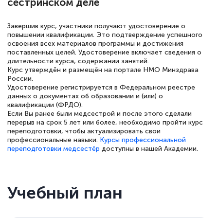
сестринском деле
квалификации. Ещё раз - СПАСИБО!
Завершив курс, участники получают удостоверение о
повышении квалификации. Это подтверждение успешного
освоения всех материалов программы и достижения
поставленных целей. Удостоверение включает сведения о
Елена Петрикс
длительности курса, содержании занятий.
Знаток города 5 уровня
Курс утверждён и размещён на портале НМО Минздрава
России.
Удостоверение регистрируется в Федеральном реестре
11 марта 2026
данных о документах об образовании и (или) о
квалификации (ФРДО).
Всем добрый день! Я прошла курс
Если Вы ранее были медсестрой и после этого сделали
повышени каалификации по
перерыв на срок 5 лет или более, необходимо пройти курс
переподготовки, чтобы актуализировать свои
специальности «Тренер-преподаватель
профессиональные навыки.
Курсы профессиональной
по тяжелой атлетике»! Хочется
переподготовки медсестёр
доступны в нашей Академии.
подчеркуть, что при обращении
оперативно связались со мной
Учебный план
специалисты, ответили на все
интересующие вопросы и в течении
двух…