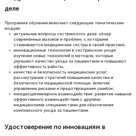
деле
русскому языку и литературе". Много
полезных материалов помогли
Программа обучения включает следующие тематические
подготовиться к тестированию. Это
модули:
книги, методические рекомендации,
актуальные вопросы сестринского дела: обзор
современных вызовов и проблем, с которыми
статьи. Времени на подготовку
сталкиваются медицинские сестры в своей практике;
достаточно. Курс помогает пройти
инновационные технологии в сестринском уходе:
изучение новых технологий и методов, которые
аттестацию в школе. Спасибо!
улучшают качество ухода за пациентами и повышают
эффективность работы;
качество и безопасность медицинских услуг:
рассмотрение стратегий повышения качества и
безопасности медицинской помощи, включая
Евгения Коротких
управление рисками и предотвращение ошибок;
междисциплинарное взаимодействие: развитие навыков
Знаток города 2 уровня
эффективного взаимодействия с другими
медицинскими специалистами для обеспечения
12 марта 2026
комплексного ухода за пациентами.
Спасибо большое Академии! Грамотное,
Удостоверение по инновациям в
вежливое сопровождение! Всё чётко и
понятно! Проходила повышение