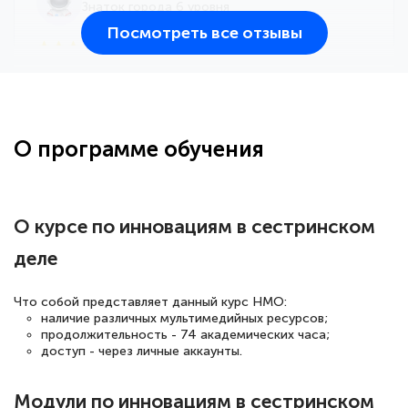
Знаток города 6 уровня
Посмотреть все отзывы
25 марта 2026
Здравствуйте, прошёл курс
переподготовки тренер-преподаватель
по всестилевому каратэ. Понравилось
О программе обучения
большое количество методических
работ для обучения и подготовки для
сдачи итоговой аттестации. Спасибо
О курсе по инновациям в сестринском
деле
Елена Кравченко
Что собой представляет данный курс НМО:
Знаток города 5 уровня
наличие различных мультимедийных ресурсов;
продолжительность - 74 академических часа;
доступ - через личные аккаунты.
18 марта 2026
Выражаю благодарность за курс
Модули по инновациям в сестринском
повышения квалификации "Эксперт ЕГЭ по