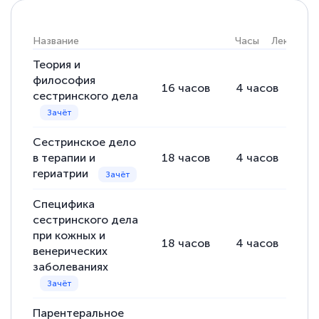
Название
Часы
Лекции
Теория и
Светлана К
философия
Знаток города 7 уровня
16
часов
4
часов
12
сестринского дела
10 марта 2026
Оставила заявку на обучение онлайн, мне
Сестринское дело
быстро ответили, разъяснили все детали.
в терапии и
18
часов
4
часов
14
гериатрии
Обучение понравилось: огромное
количество тематической литературы,
Специфика
пособий и учебников доступно на время
сестринского дела
прохождения курса, удобная система
при кожных и
18
часов
4
часов
14
венерических
аттестации, проблем не возникло ни на
заболеваниях
каком этапе…
Парентеральное