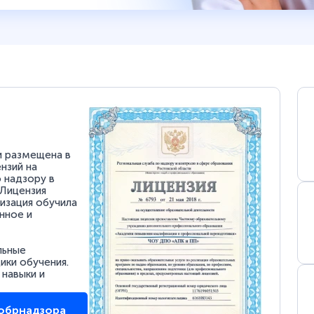
и размещена в
нзий на
 надзору в
 Лицензия
низация обучила
нное и
льные
ки обучения.
 навыки и
собрнадзора