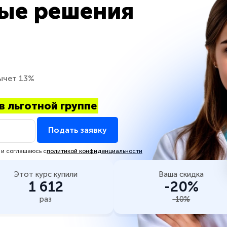
ые решения
ычет 13%
в льготной группе
Подать заявку
 и соглашаюсь с
политикой конфиденциальности
Этот курс купили
Ваша скидка
1 612
-20%
раз
-10%