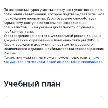
По завершении курса участники получают удостоверение о
повышении квалификации, которое подтверждает успешное
прохождение программы. Удостоверение способствует
Елена Петрикс
карьерному росту и необходим при аккредитации
Знаток города 5 уровня
специалистов. В нём указаны длительность обучения и
пройденные темы.
Удостоверение заносится в Федеральный реестр данных о
11 марта 2026
документах об образовании и (или) квалификации (ФРДО).
Курс утверждён и доступен на портале непрерывного
Всем добрый день! Я прошла курс
медицинского образования Министерства здравоохранения
повышени каалификации по
России.
Также, при желании, мы можем помочь подготовить
пакет
специальности «Тренер-преподаватель
документов для периодической аккредитации специалиста
.
по тяжелой атлетике»! Хочется
подчеркуть, что при обращении
оперативно связались со мной
Учебный план
специалисты, ответили на все
интересующие вопросы и в течении
двух…