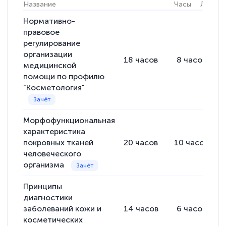
Название
Часы
Лекции
Нормативно-
Светлана К
правовое
Знаток города 7 уровня
регулирование
организации
18
часов
8
часов
10 марта 2026
медицинской
помощи по профилю
Оставила заявку на обучение онлайн, мне
"Косметология"
быстро ответили, разъяснили все детали.
Обучение понравилось: огромное
Морфофункциональная
количество тематической литературы,
характеристика
пособий и учебников доступно на время
покровных тканей
20
часов
10
часов
прохождения курса, удобная система
человеческого
аттестации, проблем не возникло ни на
организма
каком этапе…
Принципы
диагностики
заболеваний кожи и
14
часов
6
часов
косметических