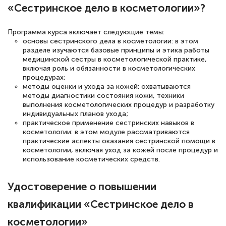
«Сестринское дело в косметологии»?
полезных материалов помогли
подготовиться к тестированию. Это
Программа курса включает следующие темы:
книги, методические рекомендации,
основы сестринского дела в косметологии: в этом
разделе изучаются базовые принципы и этика работы
статьи. Времени на подготовку
медицинской сестры в косметологической практике,
достаточно. Курс помогает пройти
включая роль и обязанности в косметологических
процедурах;
аттестацию в школе. Спасибо!
методы оценки и ухода за кожей: охватываются
методы диагностики состояния кожи, техники
выполнения косметологических процедур и разработку
индивидуальных планов ухода;
практическое применение сестринских навыков в
Евгения Коротких
косметологии: в этом модуле рассматриваются
практические аспекты оказания сестринской помощи в
Знаток города 2 уровня
косметологии, включая уход за кожей после процедур и
использование косметических средств.
12 марта 2026
Спасибо большое Академии! Грамотное,
Удостоверение о повышении
вежливое сопровождение! Всё чётко и
квалификации «Сестринское дело в
понятно! Проходила повышение
косметологии»
квалификации. Ещё раз - СПАСИБО!