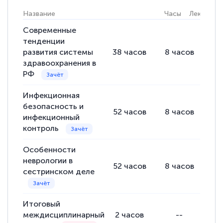
Название
Часы
Лекции
Современные
Светлана К
тенденции
Знаток города 7 уровня
развития системы
38
часов
8
часов
30
здравоохранения в
10 марта 2026
РФ
Оставила заявку на обучение онлайн, мне
быстро ответили, разъяснили все детали.
Инфекционная
безопасность и
Обучение понравилось: огромное
52
часов
8
часов
44
инфекционный
количество тематической литературы,
контроль
пособий и учебников доступно на время
прохождения курса, удобная система
Особенности
неврологии в
аттестации, проблем не возникло ни на
52
часов
8
часов
44
сестринском деле
каком этапе…
Итоговый
междисциплинарный
2
часов
--