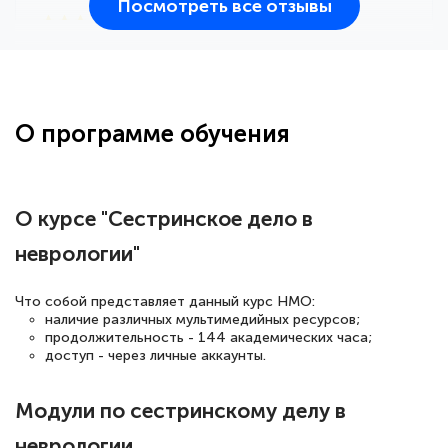
Посмотреть все отзывы
25 марта 2026
Здравствуйте, прошёл курс
переподготовки тренер-преподаватель
по всестилевому каратэ. Понравилось
О программе обучения
большое количество методических
работ для обучения и подготовки для
сдачи итоговой аттестации. Спасибо
О курсе "Сестринское дело в
неврологии"
Елена Кравченко
Что собой представляет данный курс НМО:
Знаток города 5 уровня
наличие различных мультимедийных ресурсов;
продолжительность - 144 академических часа;
доступ - через личные аккаунты.
18 марта 2026
Выражаю благодарность за курс
Модули по сестринскому делу в
повышения квалификации "Эксперт ЕГЭ по
неврологии
русскому языку и литературе". Много