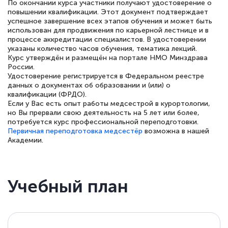
По окончании курса участники получают удостоверение о
повышении квалификации. Этот документ подтверждает
успешное завершение всех этапов обучения и может быть
использован для продвижения по карьерной лестнице и в
процессе аккредитации специалистов. В удостоверении
Елена Петрикс
указаны количество часов обучения, тематика лекций.
Знаток города 5 уровня
Курс утверждён и размещён на портале НМО Минздрава
России.
Удостоверение регистрируется в Федеральном реестре
11 марта 2026
данных о документах об образовании и (или) о
квалификации (ФРДО).
Всем добрый день! Я прошла курс
Если у Вас есть опыт работы медсестрой в курортологии,
повышени каалификации по
но Вы прервали свою деятельность на 5 лет или более,
потребуется курс профессиональной переподготовки.
специальности «Тренер-преподаватель
Первичная переподготовка медсестёр
возможна в нашей
по тяжелой атлетике»! Хочется
Академии.
подчеркуть, что при обращении
оперативно связались со мной
Учебный план
специалисты, ответили на все
интересующие вопросы и в течении
двух…