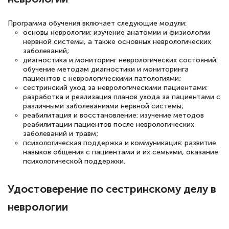
полезных материалов помогли
Программа обучения включает следующие модули:
подготовиться к тестированию. Это
основы неврологии: изучение анатомии и физиологии
книги, методические рекомендации,
нервной системы, а также основных неврологических
заболеваний;
статьи. Времени на подготовку
диагностика и мониторинг неврологических состояний:
достаточно. Курс помогает пройти
обучение методам диагностики и мониторинга
пациентов с неврологическими патологиями;
аттестацию в школе. Спасибо!
сестринский уход за неврологическими пациентами:
разработка и реализация планов ухода за пациентами с
различными заболеваниями нервной системы;
реабилитация и восстановление: изучение методов
реабилитации пациентов после неврологических
Евгения Коротких
заболеваний и травм;
психологическая поддержка и коммуникация: развитие
Знаток города 2 уровня
навыков общения с пациентами и их семьями, оказание
психологической поддержки.
12 марта 2026
Спасибо большое Академии! Грамотное,
Удостоверение по сестринскому делу в
вежливое сопровождение! Всё чётко и
неврологии
понятно! Проходила повышение
квалификации. Ещё раз - СПАСИБО!