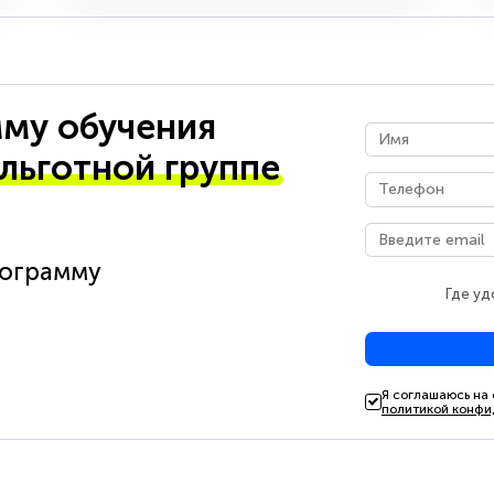
му обучения
 льготной группе
рограмму
Где уд
Я соглашаюсь на
политикой конфи