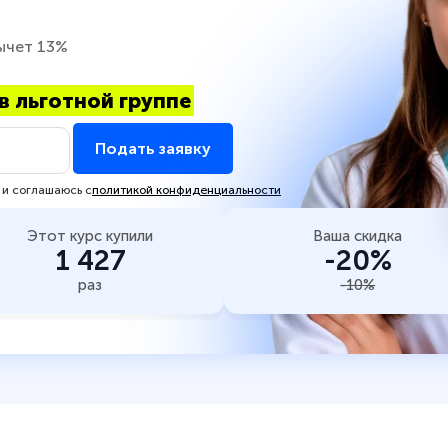
ычет 13%
в льготной группе
Подать заявку
 и соглашаюсь с
политикой конфиденциальности
Этот курс купили
Ваша скидка
1 427
-20%
раз
-10%