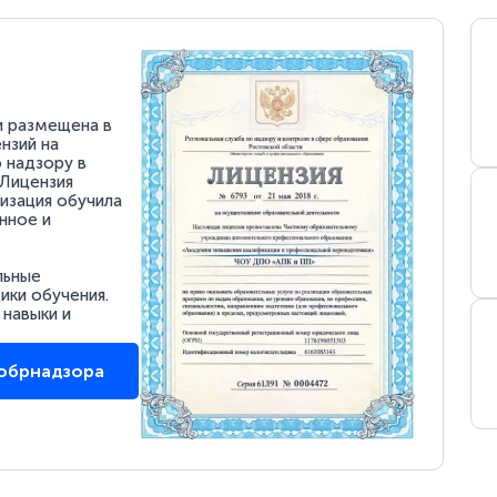
и размещена в
нзий на
 надзору в
 Лицензия
низация обучила
нное и
льные
ки обучения.
 навыки и
собрнадзора