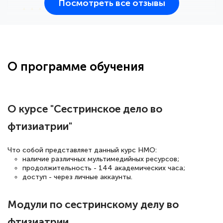
Посмотреть все отзывы
25 марта 2026
Здравствуйте, прошёл курс
переподготовки тренер-преподаватель
по всестилевому каратэ. Понравилось
О программе обучения
большое количество методических
работ для обучения и подготовки для
сдачи итоговой аттестации. Спасибо
О курсе "Сестринское дело во
фтизиатрии"
Елена Кравченко
Что собой представляет данный курс НМО:
Знаток города 5 уровня
наличие различных мультимедийных ресурсов;
продолжительность - 144 академических часа;
доступ - через личные аккаунты.
18 марта 2026
Выражаю благодарность за курс
Модули по сестринскому делу во
повышения квалификации "Эксперт ЕГЭ по
фтизиатрии
русскому языку и литературе". Много