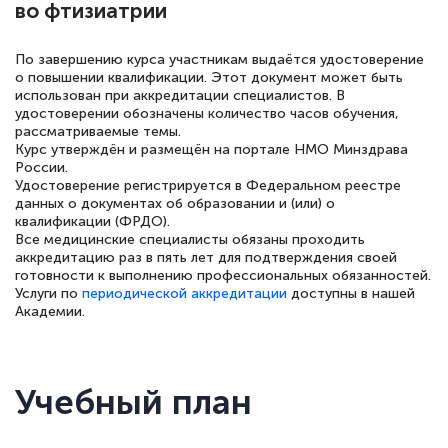
во фтизиатрии
По завершению курса участникам выдаётся удостоверение
о повышении квалификации. Этот документ может быть
Елена Петрикс
использован при аккредитации специалистов. В
Знаток города 5 уровня
удостоверении обозначены количество часов обучения,
рассматриваемые темы.
Курс утверждён и размещён на портале НМО Минздрава
11 марта 2026
России.
Удостоверение регистрируется в Федеральном реестре
Всем добрый день! Я прошла курс
данных о документах об образовании и (или) о
повышени каалификации по
квалификации (ФРДО).
Все медицинские специалисты обязаны проходить
специальности «Тренер-преподаватель
аккредитацию раз в пять лет для подтверждения своей
по тяжелой атлетике»! Хочется
готовности к выполнению профессиональных обязанностей.
Услуги по
периодической аккредитации
доступны в нашей
подчеркуть, что при обращении
Академии.
оперативно связались со мной
специалисты, ответили на все
интересующие вопросы и в течении
Учебный план
двух…