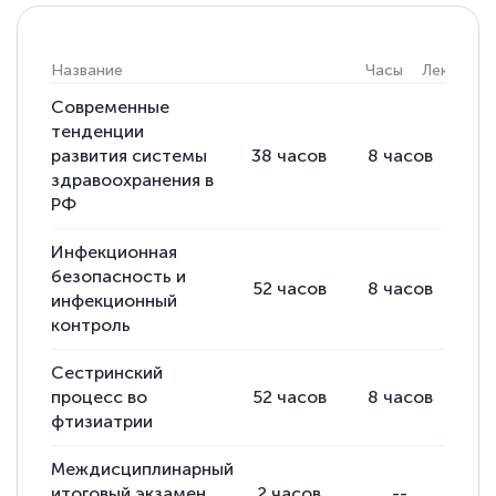
Светлана К
Название
Часы
Лекции
Знаток города 7 уровня
Современные
тенденции
10 марта 2026
развития системы
38
часов
8
часов
30
Оставила заявку на обучение онлайн, мне
здравоохранения в
РФ
быстро ответили, разъяснили все детали.
Обучение понравилось: огромное
Инфекционная
количество тематической литературы,
безопасность и
52
часов
8
часов
44
пособий и учебников доступно на время
инфекционный
контроль
прохождения курса, удобная система
аттестации, проблем не возникло ни на
Сестринский
каком этапе…
процесс во
52
часов
8
часов
44
фтизиатрии
Междисциплинарный
итоговый экзамен
2
часов
--