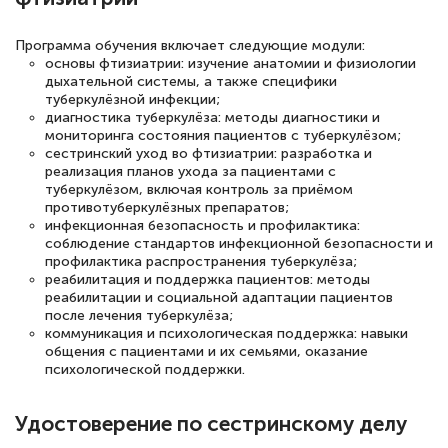
полезных материалов помогли
Программа обучения включает следующие модули:
подготовиться к тестированию. Это
основы фтизиатрии: изучение анатомии и физиологии
книги, методические рекомендации,
дыхательной системы, а также специфики
туберкулёзной инфекции;
статьи. Времени на подготовку
диагностика туберкулёза: методы диагностики и
достаточно. Курс помогает пройти
мониторинга состояния пациентов с туберкулёзом;
сестринский уход во фтизиатрии: разработка и
аттестацию в школе. Спасибо!
реализация планов ухода за пациентами с
туберкулёзом, включая контроль за приёмом
противотуберкулёзных препаратов;
инфекционная безопасность и профилактика:
соблюдение стандартов инфекционной безопасности и
Евгения Коротких
профилактика распространения туберкулёза;
реабилитация и поддержка пациентов: методы
Знаток города 2 уровня
реабилитации и социальной адаптации пациентов
после лечения туберкулёза;
12 марта 2026
коммуникация и психологическая поддержка: навыки
общения с пациентами и их семьями, оказание
Спасибо большое Академии! Грамотное,
психологической поддержки.
вежливое сопровождение! Всё чётко и
понятно! Проходила повышение
Удостоверение по сестринскому делу
квалификации. Ещё раз - СПАСИБО!