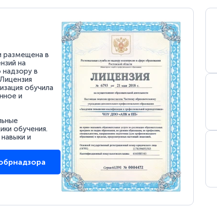
и размещена в
нзий на
 надзору в
 Лицензия
низация обучила
нное и
льные
ки обучения.
 навыки и
собрнадзора