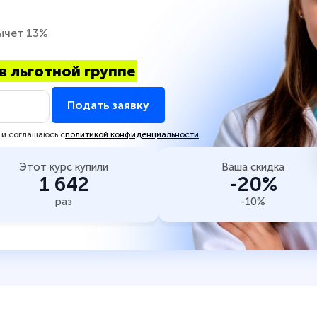
ычет 13%
в льготной группе
Подать заявку
 и соглашаюсь с
политикой конфиденциальности
Этот курс купили
Ваша скидка
1 642
-20%
раз
-10%