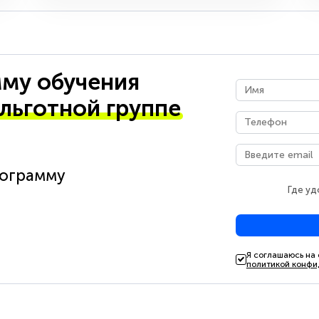
му обучения
 льготной группе
рограмму
Где уд
Я соглашаюсь на
политикой конфи