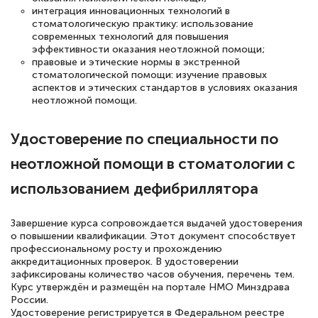
интеграция инновационных технологий в
понятно! Проходила повышение
стоматологическую практику: использование
современных технологий для повышения
квалификации. Ещё раз - СПАСИБО!
эффективности оказания неотложной помощи;
правовые и этические нормы в экстренной
стоматологической помощи: изучение правовых
аспектов и этических стандартов в условиях оказания
неотложной помощи.
Елена Петрикс
Знаток города 5 уровня
Удостоверение по специальности по
11 марта 2026
неотложной помощи в стоматологии с
Всем добрый день! Я прошла курс
использованием дефибриллятора
повышени каалификации по
специальности «Тренер-преподаватель
Завершение курса сопровождается выдачей удостоверения
по тяжелой атлетике»! Хочется
о повышении квалификации. Этот документ способствует
профессиональному росту и прохождению
подчеркуть, что при обращении
аккредитационных проверок. В удостоверении
оперативно связались со мной
зафиксированы количество часов обучения, перечень тем.
Курс утверждён и размещён на портале НМО Минздрава
специалисты, ответили на все
России.
Удостоверение регистрируется в Федеральном реестре
интересующие вопросы и в течении