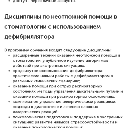
Выражаю благодарность за курс
доступ - через личные аккаунты.
повышения квалификации "Эксперт ЕГЭ по
Дисциплины по неотложной помощи в
русскому языку и литературе". Много
полезных материалов помогли
стоматологии с использованием
подготовиться к тестированию. Это
дефибриллятора
книги, методические рекомендации,
статьи. Времени на подготовку
В программу обучения входят следующие дисциплины:
расширенные техники оказания неотложной помощи в
достаточно. Курс помогает пройти
стоматологии: углублённое изучение алгоритмов
аттестацию в школе. Спасибо!
действий при экстренных ситуациях;
продвинутое использование дефибриллятора:
практические навыки работы с дефибриллятором в
различных клинических сценариях;
оказание помощи при острых респираторных
состояниях: методы управления дыхательными путями и
Евгения Коротких
оказание помощи при респираторных осложнениях;
Знаток города 2 уровня
комплексное управление аллергическими реакциями:
подходы к диагностике и лечению сложных
12 марта 2026
аллергических реакций;
психологическая подготовка и поддержка в экстренных
Спасибо большое Академии! Грамотное,
ситуациях: развитие навыков стрессоустойчивости и
вежливое сопровождение! Всё чётко и
оказания психологической помощи;