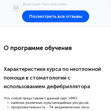
Дмитрий Леонидович
Знаток города 6 уровня
Посмотреть все отзывы
25 марта 2026
Здравствуйте, прошёл курс
переподготовки тренер-преподаватель
по всестилевому каратэ. Понравилось
О программе обучения
большое количество методических
работ для обучения и подготовки для
сдачи итоговой аттестации. Спасибо
Характеристики курса по неотложной
помощи в стоматологии с
использованием дефибриллятора
Елена Кравченко
Знаток города 5 уровня
Что собой представляет данный курс НМО:
наличие различных мультимедийных ресурсов;
18 марта 2026
продолжительность - 74 академических часа;