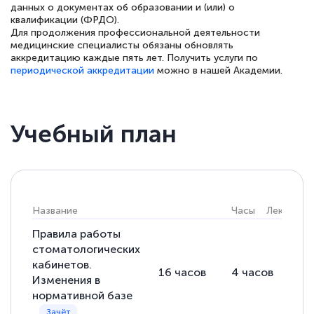
данных о документах об образовании и (или) о
двух…
квалификации (ФРДО).
Для продолжения профессиональной деятельности
медицинские специалисты обязаны обновлять
аккредитацию каждые пять лет. Получить услуги по
периодической аккредитации
можно в нашей Академии.
Светлана К
Знаток города 7 уровня
Учебный план
10 марта 2026
Оставила заявку на обучение онлайн, мне
быстро ответили, разъяснили все детали.
Обучение понравилось: огромное
Название
Часы
Лекции
количество тематической литературы,
пособий и учебников доступно на время
Правила работы
стоматологических
прохождения курса, удобная система
кабинетов.
аттестации, проблем не возникло ни на
16
часов
4
часов
12
Изменения в
каком этапе…
нормативной базе