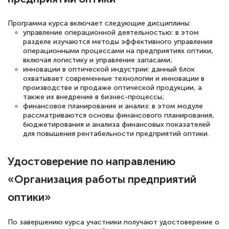
полезных материалов помогли
Программа курса включает следующие дисциплины:
подготовиться к тестированию. Это
управление операционной деятельностью: в этом
книги, методические рекомендации,
разделе изучаются методы эффективного управления
операционными процессами на предприятиях оптики,
статьи. Времени на подготовку
включая логистику и управление запасами;
достаточно. Курс помогает пройти
инновации в оптической индустрии: данный блок
охватывает современные технологии и инновации в
аттестацию в школе. Спасибо!
производстве и продаже оптической продукции, а
также их внедрение в бизнес-процессы;
финансовое планирование и анализ: в этом модуле
рассматриваются основы финансового планирования,
бюджетирования и анализа финансовых показателей
Евгения Коротких
для повышения рентабельности предприятий оптики.
Знаток города 2 уровня
Удостоверение по направлению
12 марта 2026
«Организация работы предприятий
Спасибо большое Академии! Грамотное,
оптики»
вежливое сопровождение! Всё чётко и
понятно! Проходила повышение
По завершению курса участники получают удостоверение о
квалификации. Ещё раз - СПАСИБО!