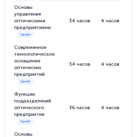
Основы
управления
Светлана К
оптическими
34
часов
4
часов
30
Знаток города 7 уровня
предприятиями
10 марта 2026
Современное
Оставила заявку на обучение онлайн, мне
технологическое
быстро ответили, разъяснили все детали.
оснащение
34
часов
4
часов
30
Обучение понравилось: огромное
оптических
количество тематической литературы,
предприятий
пособий и учебников доступно на время
прохождения курса, удобная система
Функции
аттестации, проблем не возникло ни на
подразделений
оптического
36
часов
4
часов
30
каком этапе…
предприятия
Основы