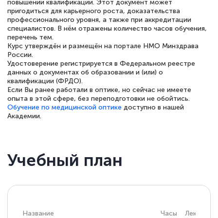
повышении квалификации. Этот документ может
пригодиться для карьерного роста, доказательства
профессионального уровня, а также при аккредитации
специалистов. В нём отражены количество часов обучения,
перечень тем.
Елена Петрикс
Курс утверждён и размещён на портале НМО Минздрава
Знаток города 5 уровня
России.
Удостоверение регистрируется в Федеральном реестре
данных о документах об образовании и (или) о
11 марта 2026
квалификации (ФРДО).
Если Вы ранее работали в оптике, но сейчас не имеете
Всем добрый день! Я прошла курс
опыта в этой сфере, без переподготовки не обойтись.
повышени каалификации по
Обучение по медицинской оптике
доступно в нашей
Академии.
специальности «Тренер-преподаватель
по тяжелой атлетике»! Хочется
подчеркуть, что при обращении
Учебный план
оперативно связались со мной
специалисты, ответили на все
интересующие вопросы и в течении
двух…
Название
Часы
Лекции