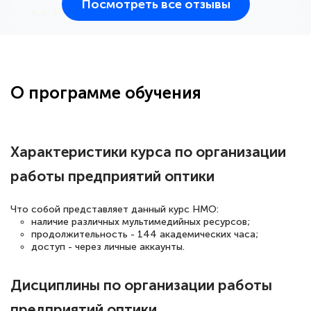
Посмотреть все отзывы
25 марта 2026
Здравствуйте, прошёл курс
переподготовки тренер-преподаватель
по всестилевому каратэ. Понравилось
О программе обучения
большое количество методических
работ для обучения и подготовки для
сдачи итоговой аттестации. Спасибо
Характеристики курса по организации
работы предприятий оптики
Елена Кравченко
Что собой представляет данный курс НМО:
Знаток города 5 уровня
наличие различных мультимедийных ресурсов;
продолжительность - 144 академических часа;
доступ - через личные аккаунты.
18 марта 2026
Выражаю благодарность за курс
Дисциплины по организации работы
повышения квалификации "Эксперт ЕГЭ по
предприятий оптики
русскому языку и литературе". Много