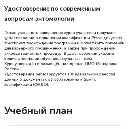
Удостоверение по современным
вопросам энтомологии
Елена Петрикс
Знаток города 5 уровня
После успешного завершения курса участники получают
удостоверение о повышении квалификации. Этот документ
фиксирует прохождение программы и может быть применён
11 марта 2026
для карьерного продвижения, а также при прохождении
аккредитационных процедур. В удостоверении указаны
Всем добрый день! Я прошла курс
количество часов обучения, изученные темы.
повышени каалификации по
Курс утверждён и размещён на портале НМО Минздрава
России.
специальности «Тренер-преподаватель
Удостоверение регистрируется в Федеральном реестре
по тяжелой атлетике»! Хочется
данных о документах об образовании и (или) о
квалификации (ФРДО).
подчеркуть, что при обращении
оперативно связались со мной
специалисты, ответили на все
Учебный план
интересующие вопросы и в течении
двух…