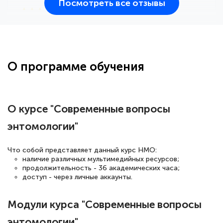
Посмотреть все отзывы
25 марта 2026
Здравствуйте, прошёл курс
переподготовки тренер-преподаватель
по всестилевому каратэ. Понравилось
О программе обучения
большое количество методических
работ для обучения и подготовки для
сдачи итоговой аттестации. Спасибо
О курсе "Современные вопросы
энтомологии"
Елена Кравченко
Что собой представляет данный курс НМО:
Знаток города 5 уровня
наличие различных мультимедийных ресурсов;
продолжительность - 36 академических часа;
доступ - через личные аккаунты.
18 марта 2026
Выражаю благодарность за курс
Модули курса "Современные вопросы
повышения квалификации "Эксперт ЕГЭ по
энтомологии"
русскому языку и литературе". Много