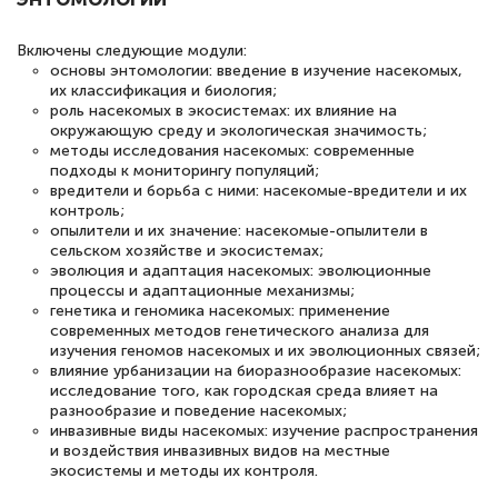
полезных материалов помогли
Включены следующие модули:
подготовиться к тестированию. Это
основы энтомологии: введение в изучение насекомых,
книги, методические рекомендации,
их классификация и биология;
роль насекомых в экосистемах: их влияние на
статьи. Времени на подготовку
окружающую среду и экологическая значимость;
достаточно. Курс помогает пройти
методы исследования насекомых: современные
подходы к мониторингу популяций;
аттестацию в школе. Спасибо!
вредители и борьба с ними: насекомые-вредители и их
контроль;
опылители и их значение: насекомые-опылители в
сельском хозяйстве и экосистемах;
эволюция и адаптация насекомых: эволюционные
Евгения Коротких
процессы и адаптационные механизмы;
генетика и геномика насекомых: применение
Знаток города 2 уровня
современных методов генетического анализа для
изучения геномов насекомых и их эволюционных связей;
12 марта 2026
влияние урбанизации на биоразнообразие насекомых:
исследование того, как городская среда влияет на
Спасибо большое Академии! Грамотное,
разнообразие и поведение насекомых;
вежливое сопровождение! Всё чётко и
инвазивные виды насекомых: изучение распространения
и воздействия инвазивных видов на местные
понятно! Проходила повышение
экосистемы и методы их контроля.
квалификации. Ещё раз - СПАСИБО!