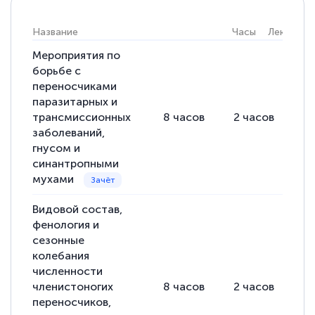
Название
Часы
Лекции
Светлана К
Мероприятия по
Знаток города 7 уровня
борьбе с
переносчиками
10 марта 2026
паразитарных и
Оставила заявку на обучение онлайн, мне
трансмиссионных
8
часов
2
часов
6
быстро ответили, разъяснили все детали.
заболеваний,
гнусом и
Обучение понравилось: огромное
синантропными
количество тематической литературы,
мухами
пособий и учебников доступно на время
Видовой состав,
прохождения курса, удобная система
фенология и
аттестации, проблем не возникло ни на
сезонные
каком этапе…
колебания
численности
членистоногих
8
часов
2
часов
6
переносчиков,