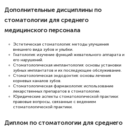
Дополнительные дисциплины по
Светлана К
Знаток города 7 уровня
стоматологии для среднего
10 марта 2026
медицинского персонала
Оставила заявку на обучение онлайн, мне
Эстетическая стоматология: методы улучшения
быстро ответили, разъяснили все детали.
внешнего вида зубов и улыбки.
Обучение понравилось: огромное
Гнатология: изучение функций жевательного аппарата и
его нарушений.
количество тематической литературы,
Стоматологическая имплантология: основы установки
пособий и учебников доступно на время
зубных имплантатов и их последующее обслуживание.
Стоматологическая эндодонтия: основы лечения
прохождения курса, удобная система
корневых каналов зубов.
аттестации, проблем не возникло ни на
Стоматологическая фармакология: использование
лекарственных препаратов в стоматологии.
каком этапе…
Юридические аспекты стоматологической практики:
правовые вопросы, связанные с ведением
стоматологической практики.
Диплом по стоматологии для среднего