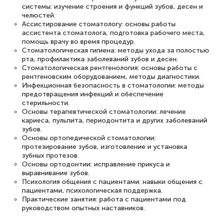
системы: изучение строения и функций зубов, десен и
челюстей.
Ассистирование стоматологу: основы работы
Елена Петрикс
ассистента стоматолога, подготовка рабочего места,
Знаток города 5 уровня
помощь врачу во время процедур.
Стоматологическая гигиена: методы ухода за полостью
рта, профилактика заболеваний зубов и десен.
11 марта 2026
Стоматологическая рентгенология: основы работы с
Всем добрый день! Я прошла курс
рентгеновским оборудованием, методы диагностики.
Инфекционная безопасность в стоматологии: методы
повышени каалификации по
предотвращения инфекций и обеспечение
стерильности.
специальности «Тренер-преподаватель
Основы терапевтической стоматологии: лечение
по тяжелой атлетике»! Хочется
кариеса, пульпита, периодонтита и других заболеваний
зубов.
подчеркуть, что при обращении
Основы ортопедической стоматологии:
оперативно связались со мной
протезирование зубов, изготовление и установка
зубных протезов.
специалисты, ответили на все
Основы ортодонтии: исправление прикуса и
интересующие вопросы и в течении
выравнивание зубов.
Психология общения с пациентами: навыки общения с
двух…
пациентами, психологическая поддержка.
Практические занятия: работа с пациентами под
руководством опытных наставников.