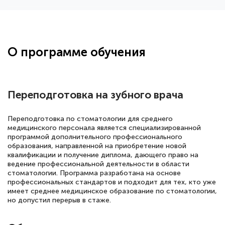
Здравствуйте, прошёл курс
переподготовки тренер-преподаватель
по всестилевому каратэ. Понравилось
О программе обучения
большое количество методических
работ для обучения и подготовки для
сдачи итоговой аттестации. Спасибо
Переподготовка на зубного врача
Переподготовка по стоматологии для среднего
медицинского персонала является специализированной
Елена Кравченко
программой дополнительного профессионального
Знаток города 5 уровня
образования, направленной на приобретение новой
квалификации и получение диплома, дающего право на
18 марта 2026
ведение профессиональной деятельности в области
стоматологии. Программа разработана на основе
Выражаю благодарность за курс
профессиональных стандартов и подходит для тех, кто уже
имеет среднее медицинское образование по стоматологии,
повышения квалификации "Эксперт ЕГЭ по
но допустил перерыв в стаже.
русскому языку и литературе". Много
полезных материалов помогли