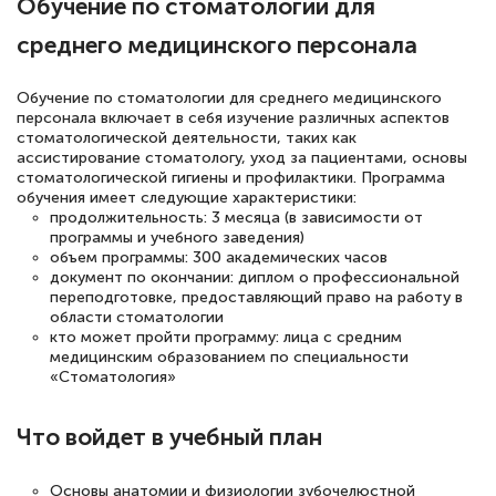
Обучение по стоматологии для
подготовиться к тестированию. Это
среднего медицинского персонала
книги, методические рекомендации,
статьи. Времени на подготовку
Обучение по стоматологии для среднего медицинского
достаточно. Курс помогает пройти
персонала включает в себя изучение различных аспектов
стоматологической деятельности, таких как
аттестацию в школе. Спасибо!
ассистирование стоматологу, уход за пациентами, основы
стоматологической гигиены и профилактики. Программа
обучения имеет следующие характеристики:
продолжительность: 3 месяца (в зависимости от
программы и учебного заведения)
Евгения Коротких
объем программы: 300 академических часов
документ по окончании: диплом о профессиональной
Знаток города 2 уровня
переподготовке, предоставляющий право на работу в
области стоматологии
12 марта 2026
кто может пройти программу: лица с средним
медицинским образованием по специальности
Спасибо большое Академии! Грамотное,
«Стоматология»
вежливое сопровождение! Всё чётко и
понятно! Проходила повышение
Что войдет в учебный план
квалификации. Ещё раз - СПАСИБО!
Основы анатомии и физиологии зубочелюстной