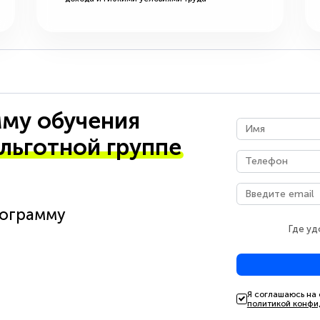
му обучения
 льготной группе
рограмму
Где уд
Я соглашаюсь на
политикой конфи