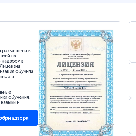
и размещена в
нзий на
 надзору в
 Лицензия
низация обучила
нное и
льные
ки обучения.
 навыки и
собрнадзора