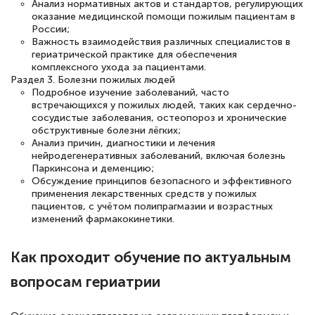
Анализ нормативных актов и стандартов, регулирующих
оказание медицинской помощи пожилым пациентам в
России;
Важность взаимодействия различных специалистов в
гериатрической практике для обеспечения
Елена Петрикс
комплексного ухода за пациентами.
Знаток города 5 уровня
Раздел 3. Болезни пожилых людей
Подробное изучение заболеваний, часто
встречающихся у пожилых людей, таких как сердечно-
11 марта 2026
сосудистые заболевания, остеопороз и хронические
обструктивные болезни лёгких;
Всем добрый день! Я прошла курс
Анализ причин, диагностики и лечения
повышени каалификации по
нейродегенеративных заболеваний, включая болезнь
Паркинсона и деменцию;
специальности «Тренер-преподаватель
Обсуждение принципов безопасного и эффективного
по тяжелой атлетике»! Хочется
применения лекарственных средств у пожилых
пациентов, с учётом полипрагмазии и возрастных
подчеркуть, что при обращении
изменений фармакокинетики.
оперативно связались со мной
специалисты, ответили на все
Как проходит обучение по актуальным
интересующие вопросы и в течении
вопросам гериатрии
двух…