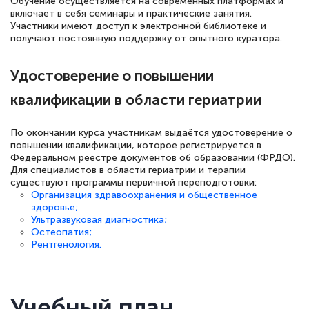
Обучение осуществляется на современных платформах и
включает в себя семинары и практические занятия.
Участники имеют доступ к электронной библиотеке и
получают постоянную поддержку от опытного куратора.
Светлана К
Знаток города 7 уровня
Удостоверение о повышении
10 марта 2026
квалификации в области гериатрии
Оставила заявку на обучение онлайн, мне
быстро ответили, разъяснили все детали.
По окончании курса участникам выдаётся удостоверение о
повышении квалификации, которое регистрируется в
Обучение понравилось: огромное
Федеральном реестре документов об образовании (ФРДО).
количество тематической литературы,
Для специалистов в области гериатрии и терапии
существуют программы первичной переподготовки:
пособий и учебников доступно на время
Организация здравоохранения и общественное
прохождения курса, удобная система
здоровье;
Ультразвуковая диагностика;
аттестации, проблем не возникло ни на
Остеопатия;
каком этапе…
Рентгенология.
Учебный план