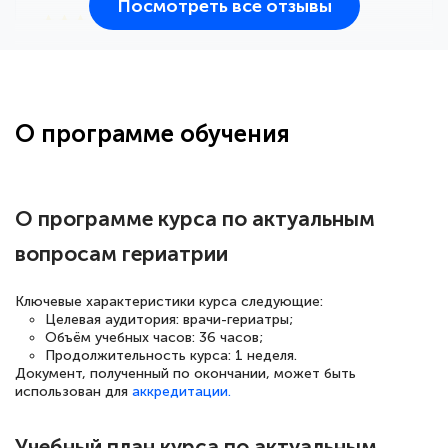
Посмотреть все отзывы
25 марта 2026
Здравствуйте, прошёл курс
переподготовки тренер-преподаватель
по всестилевому каратэ. Понравилось
О программе обучения
большое количество методических
работ для обучения и подготовки для
сдачи итоговой аттестации. Спасибо
О программе курса по актуальным
вопросам гериатрии
Елена Кравченко
Ключевые характеристики курса следующие:
Знаток города 5 уровня
Целевая аудитория: врачи-гериатры;
Объём учебных часов: 36 часов;
Продолжительность курса: 1 неделя.
18 марта 2026
Документ, полученный по окончании, может быть
Выражаю благодарность за курс
использован для
аккредитации.
повышения квалификации "Эксперт ЕГЭ по
русскому языку и литературе". Много
Учебный план курса по актуальным