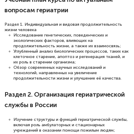
полезных материалов помогли
вопросам гериатрии
подготовиться к тестированию. Это
книги, методические рекомендации,
Раздел 1. Индивидуальная и видовая продолжительность
жизни человека
статьи. Времени на подготовку
Исследование генетических, поведенческих и
достаточно. Курс помогает пройти
экологических факторов, влияющих на
продолжительность жизни, а также их взаимосвязь;
аттестацию в школе. Спасибо!
Углубленный анализ биологических процессов, таких как
клеточное старение, апоптоз и регенерация тканей, и
их роль в старении организма;
Обзор современных научных исследований и
технологий, направленных на увеличение
Евгения Коротких
продолжительности жизни и улучшение её качества.
Знаток города 2 уровня
Раздел 2. Организация гериатрической
12 марта 2026
службы в России
Спасибо большое Академии! Грамотное,
вежливое сопровождение! Всё чётко и
Изучение структуры и функций гериатрической службы,
понятно! Проходила повышение
включая роль амбулаторных и стационарных
учреждений в оказании помощи пожилым людям;
квалификации. Ещё раз - СПАСИБО!