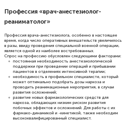
Профессия «врач-анестезиолог-
Светлана К
реаниматолог»
Знаток города 7 уровня
Профессия врача-анестезиолога, особенно в настоящее
10 марта 2026
время, когда число оперативных вмешательств увеличилось
Оставила заявку на обучение онлайн, мне
в разы, ввиду проведения специальной военной операции,
является одной из наиболее востребованных.
быстро ответили, разъяснили все детали.
Спрос на профессию обусловлен следующими факторами:
Обучение понравилось: огромное
постоянная необходимость анестезиологической
поддержки при проведении операций и прибывании
количество тематической литературы,
пациентов в отделениях интенсивной терапии;
необходимость в профильном специалисте, который
пособий и учебников доступно на время
может оптимально подобрать дозы наркоза и
прохождения курса, удобная система
проводить реанимационные мероприятия, в случаи
развития осложнений;
аттестации, проблем не возникло ни на
развитие новых фармакологических средств для
каком этапе…
наркоза, обладающих низким риском развития
побочных эффектов и осложнений. Для работы с их
фармако-динамикой и -кинетикой, также необходим
высококвалифицированный специалист.