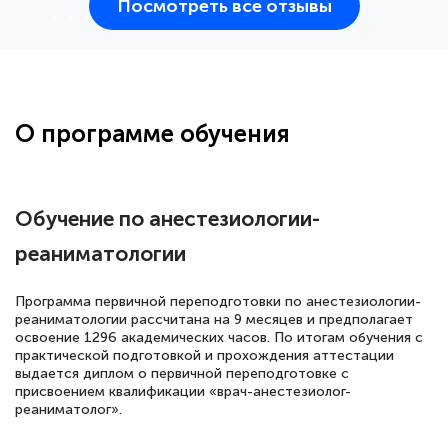
Посмотреть все отзывы
25 марта 2026
Здравствуйте, прошёл курс
переподготовки тренер-преподаватель
по всестилевому каратэ. Понравилось
О программе обучения
большое количество методических
работ для обучения и подготовки для
сдачи итоговой аттестации. Спасибо
Обучение по анестезиологии-
реаниматологии
Елена Кравченко
Программа первичной переподготовки по анестезиологии-
Знаток города 5 уровня
реаниматологии рассчитана на 9 месяцев и предполагает
освоение 1296 академических часов. По итогам обучения с
практической подготовкой и прохождения аттестации
18 марта 2026
выдается диплом о первичной переподготовке с
Выражаю благодарность за курс
присвоением квалификации «врач-анестезиолог-
реаниматолог».
повышения квалификации "Эксперт ЕГЭ по
русскому языку и литературе". Много