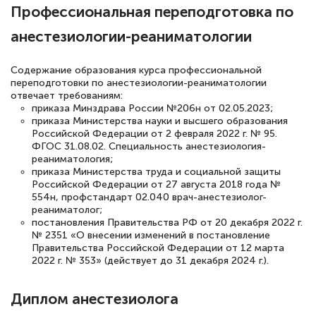
Профессиональная переподготовка по
полезных материалов помогли
анестезиологии-реаниматологии
подготовиться к тестированию. Это
книги, методические рекомендации,
Содержание образования курса профессиональной
статьи. Времени на подготовку
переподготовки по анестезиологии-реаниматологии
достаточно. Курс помогает пройти
отвечает требованиям:
приказа Минздрава России №206н от 02.05.2023;
аттестацию в школе. Спасибо!
приказа Министерства науки и высшего образования
Российской Федерации от 2 февраля 2022 г. № 95.
ФГОС 31.08.02. Специальность анестезиология-
реаниматология;
приказа Министерства труда и социальной защиты
Евгения Коротких
Российской Федерации от 27 августа 2018 года №
554н, профстандарт 02.040 врач-анестезиолог-
Знаток города 2 уровня
реаниматолог;
постановления Правительства РФ от 20 декабря 2022 г.
12 марта 2026
№ 2351 «О внесении изменений в постановление
Правительства Российской Федерации от 12 марта
Спасибо большое Академии! Грамотное,
2022 г. № 353» (действует до 31 декабря 2024 г.).
вежливое сопровождение! Всё чётко и
понятно! Проходила повышение
Диплом анестезиолога
квалификации. Ещё раз - СПАСИБО!