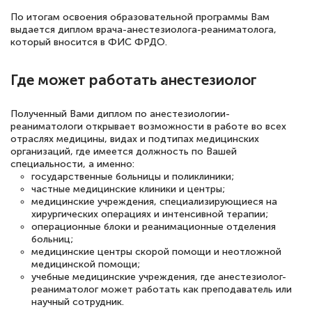
По итогам освоения образовательной программы Вам
выдается диплом врача-анестезиолога-реаниматолога,
который вносится в ФИС ФРДО.
Елена Петрикс
Где может работать анестезиолог
Знаток города 5 уровня
11 марта 2026
Полученный Вами диплом по анестезиологии-
реаниматологи открывает возможности в работе во всех
Всем добрый день! Я прошла курс
отраслях медицины, видах и подтипах медицинских
повышени каалификации по
организаций, где имеется должность по Вашей
специальности, а именно:
специальности «Тренер-преподаватель
государственные больницы и поликлиники;
по тяжелой атлетике»! Хочется
частные медицинские клиники и центры;
медицинские учреждения, специализирующиеся на
подчеркуть, что при обращении
хирургических операциях и интенсивной терапии;
операционные блоки и реанимационные отделения
оперативно связались со мной
больниц;
специалисты, ответили на все
медицинские центры скорой помощи и неотложной
медицинской помощи;
интересующие вопросы и в течении
учебные медицинские учреждения, где анестезиолог-
двух…
реаниматолог может работать как преподаватель или
научный сотрудник.