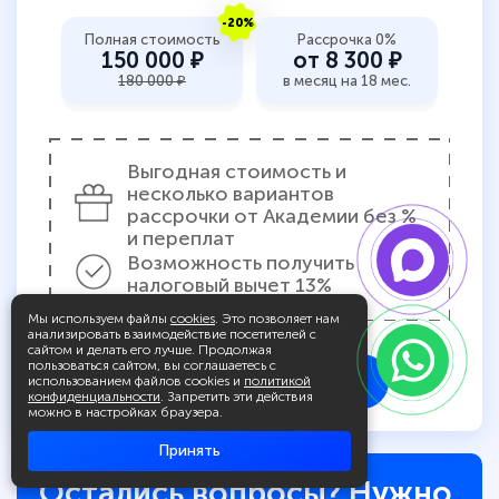
-20%
Полная стоимость
Рассрочка 0%
150 000 ₽
от 8 300 ₽
180 000 ₽
в месяц на 18 мес.
Выгодная стоимость и
несколько вариантов
рассрочки от Академии без %
и переплат
Возможность получить
налоговый вычет 13%
Мы используем файлы
cookies
. Это позволяет нам
анализировать взаимодействие посетителей с
сайтом и делать его лучше. Продолжая
пользоваться сайтом, вы соглашаетесь с
Запросить учебный план
использованием файлов cookies и
политикой
конфиденциальности
. Запретить эти действия
можно в настройках браузера.
Принять
Остались вопросы? Нужно