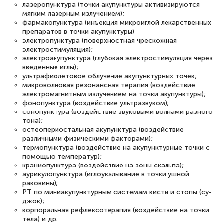
лазеропунктура (точки акупунктуры активизируются
мягким лазерным излучением);
фармакопунктура (инъекция микроиглой лекарственных
препаратов в точки акупунктуры)
электропунктура (поверхностная чрескожная
электростимуляция);
электроакупунктура (глубокая электростимуляция через
введенные иглы);
ультрафиолетовое облучение акупунктурных точек;
микроволновая резонансная терапия (воздействие
электромагнитным излучением на точки акупунктуры);
фонопунктура (воздействие ультразвуком);
сонопунктура (воздействие звуковыми волнами разного
тона);
остеопериостальная акупунктура (воздействие
различными физическими факторами);
термопунктура (воздействие на акупунктурные точки с
помощью температур);
краниопунктура (воздействие на зоны скальпа);
аурикулопунктура (иглоукалывание в точки ушной
раковины);
РТ по миниакупунктурным системам кисти и стопы (су-
джок);
корпоральная рефлексотерапия (воздействие на точки
тела) и др.