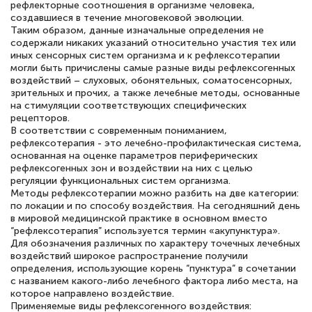
рефлекторные соотношения в организме человека,
создавшиеся в течение многовековой эволюции.
Таким образом, данные изначальные определения не
Светлана К
содержали никаких указаний относительно участия тех или
иных сенсорных систем организма и к рефлексотерапии
Знаток города 7 уровня
могли быть причислены самые разные виды рефлексогенных
воздействий – слуховых, обонятельных, соматосенсорных,
10 марта 2026
зрительных и прочих, а также лечебные методы, основанные
на стимуляции соответствующих специфических
Оставила заявку на обучение онлайн, мне
рецепторов.
быстро ответили, разъяснили все детали.
В соответствии с современным пониманием,
рефлексотерапия - это лечебно-профилактическая система,
Обучение понравилось: огромное
основанная на оценке параметров периферических
количество тематической литературы,
рефлексогенных зон и воздействии на них с целью
регуляции функциональных систем организма.
пособий и учебников доступно на время
Методы рефлексотерапии можно разбить на две категории:
по локации и по способу воздействия. На сегодняшний день
прохождения курса, удобная система
в мировой медицинской практике в основном вместо
аттестации, проблем не возникло ни на
“рефлексотерапия” используется термин «акупунктура».
Для обозначения различных по характеру точечных лечебных
каком этапе…
воздействий широкое распространение получили
определения, использующие корень “пунктура” в сочетании
с названием какого-либо лечебного фактора либо места, на
которое направлено воздействие.
Применяемые виды рефлексогенного воздействия: