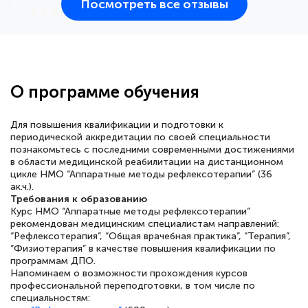
Посмотреть все отзывы
25 марта 2026
Здравствуйте, прошёл курс
переподготовки тренер-преподаватель
по всестилевому каратэ. Понравилось
О программе обучения
большое количество методических
работ для обучения и подготовки для
Для повышения квалификации и подготовки к
сдачи итоговой аттестации. Спасибо
периодической аккредитации по своей специальности
познакомьтесь с последними современными достижениями
в области медицинской реабилитации на дистанционном
цикле НМО “Аппаратные методы рефлексотерапии” (36
ак.ч.).
Требования к образованию
Елена Кравченко
Курс НМО “Аппаратные методы рефлексотерапии”
Знаток города 5 уровня
рекомендован медицинским специалистам направлений:
“Рефлексотерапия”, “Общая врачебная практика”, “Терапия”,
18 марта 2026
“Физиотерапия” в качестве повышения квалификации по
программам ДПО.
Выражаю благодарность за курс
Напоминаем о возможности прохождения курсов
повышения квалификации "Эксперт ЕГЭ по
профессиональной переподготовки, в том числе по
специальностям:
русскому языку и литературе". Много