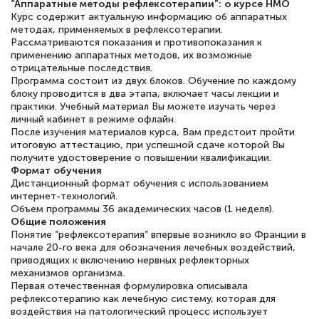
“Аппаратные методы рефлексотерапии”: о курсе НМО
Курс содержит актуальную информацию об аппаратных
методах, применяемых в рефлексотерапии.
Рассматриваются показания и противопоказания к
применению аппаратных методов, их возможные
Елена Петрикс
отрицательные последствия.
Знаток города 5 уровня
Программа состоит из двух блоков. Обучение по каждому
блоку проводится в два этапа, включает часы лекции и
практики. Учебный материал Вы можете изучать через
11 марта 2026
личный кабинет в режиме офлайн.
После изучения материалов курса, Вам предстоит пройти
Всем добрый день! Я прошла курс
итоговую аттестацию, при успешной сдаче которой Вы
повышени каалификации по
получите удостоверение о повышении квалификации.
Формат обучения
специальности «Тренер-преподаватель
Дистанционный формат обучения с использованием
по тяжелой атлетике»! Хочется
интернет-технологий.
Объем программы 36 академических часов (1 неделя).
подчеркуть, что при обращении
Общие положения
оперативно связались со мной
Понятие “рефлексотерапия” впервые возникло во Франции в
начале 20-го века для обозначения лечебных воздействий,
специалисты, ответили на все
приводящих к включению нервных рефлекторных
интересующие вопросы и в течении
механизмов организма.
Первая отечественная формулировка описывала
двух…
рефлексотерапию как лечебную систему, которая для
воздействия на патологический процесс использует