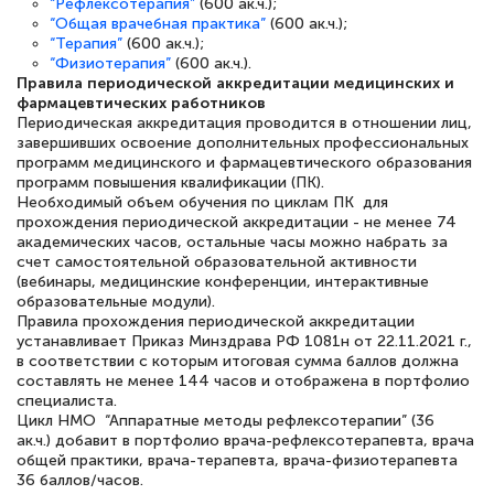
“Рефлексотерапия”
(600 ак.ч.);
“Общая врачебная практика”
(600 ак.ч.);
полезных материалов помогли
“Терапия”
(600 ак.ч.);
подготовиться к тестированию. Это
“Физиотерапия”
(600 ак.ч.).
Правила периодической аккредитации медицинских и
книги, методические рекомендации,
фармацевтических работников
статьи. Времени на подготовку
Периодическая аккредитация проводится в отношении лиц,
завершивших освоение дополнительных профессиональных
достаточно. Курс помогает пройти
программ медицинского и фармацевтического образования
аттестацию в школе. Спасибо!
программ повышения квалификации (ПК).
Необходимый объем обучения по циклам ПК для
прохождения периодической аккредитации - не менее 74
академических часов, остальные часы можно набрать за
счет самостоятельной образовательной активности
(вебинары, медицинские конференции, интерактивные
Евгения Коротких
образовательные модули).
Знаток города 2 уровня
Правила прохождения периодической аккредитации
устанавливает Приказ Минздрава РФ 1081н от 22.11.2021 г.,
12 марта 2026
в соответствии с которым итоговая сумма баллов должна
составлять не менее 144 часов и отображена в портфолио
Спасибо большое Академии! Грамотное,
специалиста.
Цикл НМО “Аппаратные методы рефлексотерапии” (36
вежливое сопровождение! Всё чётко и
ак.ч.) добавит в портфолио врача-рефлексотерапевта, врача
понятно! Проходила повышение
общей практики, врача-терапевта, врача-физиотерапевта
36 баллов/часов.
квалификации. Ещё раз - СПАСИБО!