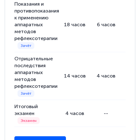
Показания и
противопоказания
к применению
аппаратных
18
часов
6
часов
12
ча
методов
рефлексотерапии
Отрицательные
последствия
аппаратных
14
часов
4
часов
10
ча
методов
рефлексотерапии
Итоговый
экзамен
4
часов
--
--