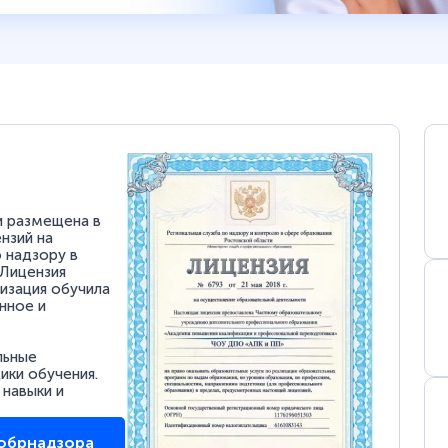
и размещена в
нзий на
 надзору в
 Лицензия
низация обучила
нное и
льные
ки обучения.
 навыки и
собрнадзора