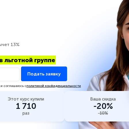
ычет 13%
в льготной группе
Подать заявку
 и соглашаюсь с
политикой конфиденциальности
Этот курс купили
Ваша скидка
1 710
-20%
раз
-10%