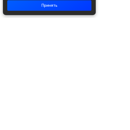
Принять
Академия повышения квалификации
и профессиональной
переподготовки
Написать в WhatsApp
+7 951 499 19 99
Звонок бесплатный
+7 (800) 700-54-07