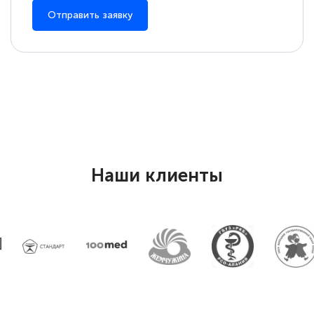
Отправить заявку
Елена Петрикс
Знаток города 5 уровня
11 марта 2026
Всем добрый день! Я прошла курс
повышени каалификации по
специальности «Тренер-преподаватель
по тяжелой атлетике»! Хочется
Наши клиенты
подчеркуть, что при обращении
оперативно связались со мной
специалисты, ответили на все
интересующие вопросы и в течении
двух…