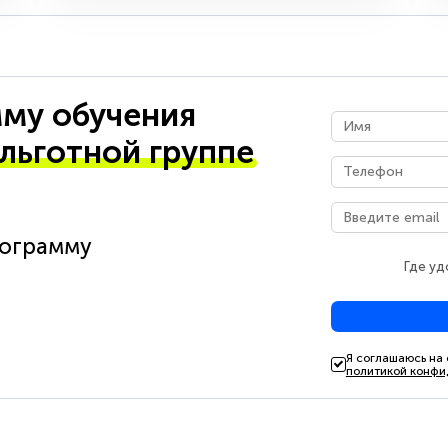
му обучения
 льготной группе
рограмму
Где уд
Я соглашаюсь на
политикой конфи