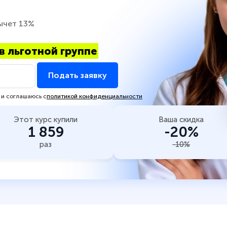
ычет 13%
в льготной группе
Подать заявку
 и соглашаюсь с
политикой конфиденциальности
Этот курс купили
Ваша скидка
1 859
-20%
раз
-10%