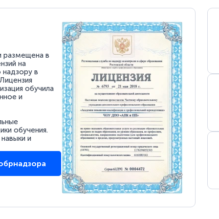
и размещена в
нзий на
 надзору в
 Лицензия
низация обучила
нное и
льные
ки обучения.
 навыки и
собрнадзора