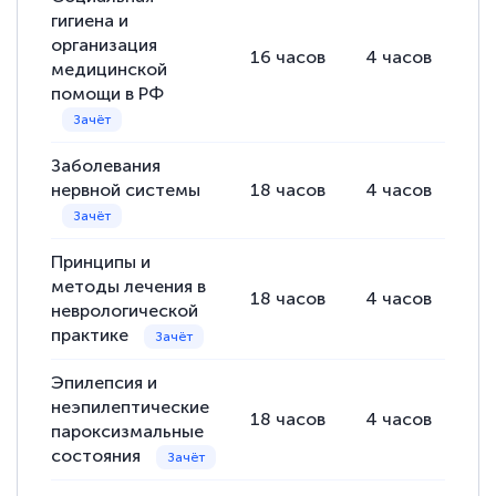
гигиена и
русскому языку и литературе". Много
организация
16
часов
4
часов
12
полезных материалов помогли
медицинской
подготовиться к тестированию. Это
помощи в РФ
книги, методические рекомендации,
статьи. Времени на подготовку
Заболевания
достаточно. Курс помогает пройти
нервной системы
18
часов
4
часов
14
аттестацию в школе. Спасибо!
Принципы и
методы лечения в
18
часов
4
часов
14
неврологической
Евгения Коротких
практике
Знаток города 2 уровня
Эпилепсия и
12 марта 2026
неэпилептические
18
часов
4
часов
14
Спасибо большое Академии! Грамотное,
пароксизмальные
состояния
вежливое сопровождение! Всё чётко и
понятно! Проходила повышение