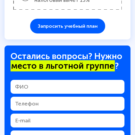
налоговый вычет 13%
Запросить учебный план
Остались вопросы? Нужно
место в льготной группе
?