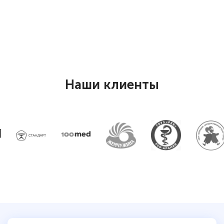
Елена Петрикс
Знаток города 5 уровня
11 марта 2026
Наши клиенты
Всем добрый день! Я прошла курс
повышени каалификации по
специальности «Тренер-преподаватель
по тяжелой атлетике»! Хочется
подчеркуть, что при обращении
оперативно связались со мной
специалисты, ответили на все
интересующие вопросы и в течении
двух…