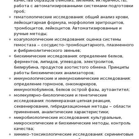
качества образцов (гемолиз, липемия, иктеричность),
работа с автоматизированными системами подготовки
проб;
гематологические исследования: общий анализ крови,
лейкоцитарная формула, морфология эритроцитов,
тромбоцитов, лейкоцитов. Автоматизированные и
ручные методы;
коагулологические исследования: оценка системы
гемостаза – сосудисто-тромбоцитарного, плазменного
и фибринолитического звеньев;
биохимические исследования: определение белков,
ферментов, липидов, углеводов, электролитов,
билирубина, продуктов азотистого обмена. Принципы
работы биохимических анализаторов;
иммунологические и иммунохимические исследования:
определение гормонов, онкомаркеров,
иммуноглобулинов, белков острой фазы, аутоантител;
молекулярно-биологические и генетические
исследования: полимеразная цепная реакция,
секвенирование, гибридизационные методы – области
применения, аналитические характеристики;
микробиологические исследования: культуральные,
микроскопические и биохимические методы, контроль
качества;
химико-токсикологические исследования: скрининговые