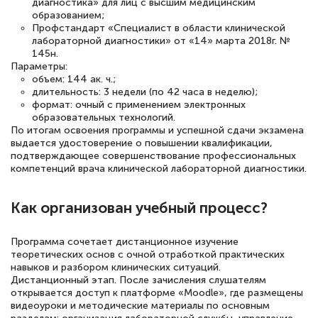
диагностика» для лиц с высшим медицинским
образованием;
полезных материалов помогли
Профстандарт «Специалист в области клинической
подготовиться к тестированию. Это
лабораторной диагностики» от «14» марта 2018г. №
145н.
книги, методические рекомендации,
Параметры:
статьи. Времени на подготовку
объем: 144 ак. ч.;
длительность: 3 недели (по 42 часа в неделю);
достаточно. Курс помогает пройти
формат: очный с применением электронных
аттестацию в школе. Спасибо!
образовательных технологий.
По итогам освоения программы и успешной сдачи экзамена
выдается удостоверение о повышении квалификации,
подтверждающее совершенствование профессиональных
компетенций врача клинической лабораторной диагностики.
Евгения Коротких
Знаток города 2 уровня
Как организован учебный процесс?
12 марта 2026
Программа сочетает дистанционное изучение
Спасибо большое Академии! Грамотное,
теоретических основ с очной отработкой практических
навыков и разбором клинических ситуаций.
вежливое сопровождение! Всё чётко и
Дистанционный этап. После зачисления слушателям
понятно! Проходила повышение
открывается доступ к платформе «Moodle», где размещены
видеоуроки и методические материалы по основным
квалификации. Ещё раз - СПАСИБО!