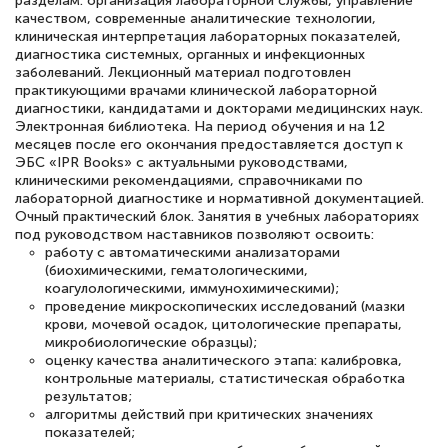
разделам: организация лабораторной службы, управление
качеством, современные аналитические технологии,
клиническая интерпретация лабораторных показателей,
диагностика системных, органных и инфекционных
заболеваний. Лекционный материал подготовлен
Елена Петрикс
практикующими врачами клинической лабораторной
диагностики, кандидатами и докторами медицинских наук.
Знаток города 5 уровня
Электронная библиотека. На период обучения и на 12
месяцев после его окончания предоставляется доступ к
11 марта 2026
ЭБС «IPR Books» с актуальными руководствами,
клиническими рекомендациями, справочниками по
Всем добрый день! Я прошла курс
лабораторной диагностике и нормативной документацией.
повышени каалификации по
Очный практический блок. Занятия в учебных лабораториях
под руководством наставников позволяют освоить:
специальности «Тренер-преподаватель
работу с автоматическими анализаторами
по тяжелой атлетике»! Хочется
(биохимическими, гематологическими,
коагулологическими, иммунохимическими);
подчеркуть, что при обращении
проведение микроскопических исследований (мазки
крови, мочевой осадок, цитологические препараты,
оперативно связались со мной
микробиологические образцы);
специалисты, ответили на все
оценку качества аналитического этапа: калибровка,
контрольные материалы, статистическая обработка
интересующие вопросы и в течении
результатов;
двух…
алгоритмы действий при критических значениях
показателей;