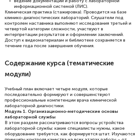
ведение документации и работу с лабораторной
информационной системой (ЛИС).
Клиническая практика (стажировка). Проводится на базе
клинико-диагностических лабораторий. Слушатели под
Светлана К
контролем наставника выполняют исследования третьей и
Знаток города 7 уровня
четвертой категории сложности, участвуют в
интерпретации результатов и оформлении заключений.
10 марта 2026
Доступ к видеоматериалам и библиотеке сохраняется в
течение года после завершения обучения.
Оставила заявку на обучение онлайн, мне
быстро ответили, разъяснили все детали.
Содержание курса (тематические
Обучение понравилось: огромное
модули)
количество тематической литературы,
пособий и учебников доступно на время
Учебный план включает четыре модуля, которые
прохождения курса, удобная система
последовательно формируют и совершенствуют
профессиональные компетенции врача клинической
аттестации, проблем не возникло ни на
лабораторной диагностики.
каком этапе…
Модуль 1. Организационно-методические основы
лабораторной службы
В этом разделе рассматриваются вопросы устройства
лабораторной службы: какие специалисты нужны, какое
оборудование требуется, как формируется штат. Изучаются
принципы контроля качества на всех этапах работы – от