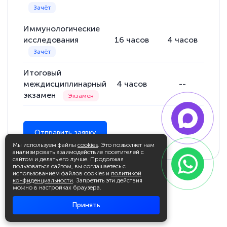
Иммунологические
исследования
16
часов
4
часов
12
Итоговый
междисциплинарный
4
часов
--
экзамен
Отправить заявку
Мы используем файлы
cookies
. Это позволяет нам
анализировать взаимодействие посетителей с
сайтом и делать его лучше. Продолжая
пользоваться сайтом, вы соглашаетесь с
использованием файлов cookies и
политикой
конфиденциальности
. Запретить эти действия
можно в настройках браузера.
Принять