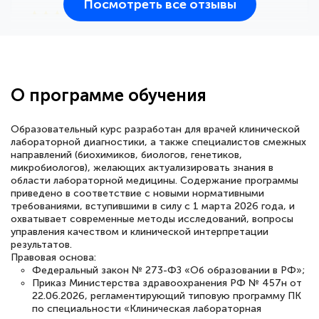
Посмотреть все отзывы
25 марта 2026
Здравствуйте, прошёл курс
переподготовки тренер-преподаватель
по всестилевому каратэ. Понравилось
О программе обучения
большое количество методических
работ для обучения и подготовки для
Образовательный курс разработан для врачей клинической
сдачи итоговой аттестации. Спасибо
лабораторной диагностики, а также специалистов смежных
направлений (биохимиков, биологов, генетиков,
микробиологов), желающих актуализировать знания в
области лабораторной медицины. Содержание программы
приведено в соответствие с новыми нормативными
требованиями, вступившими в силу с 1 марта 2026 года, и
Елена Кравченко
охватывает современные методы исследований, вопросы
Знаток города 5 уровня
управления качеством и клинической интерпретации
результатов.
18 марта 2026
Правовая основа:
Федеральный закон № 273-ФЗ «Об образовании в РФ»;
Выражаю благодарность за курс
Приказ Министерства здравоохранения РФ № 457н от
повышения квалификации "Эксперт ЕГЭ по
22.06.2026, регламентирующий типовую программу ПК
по специальности «Клиническая лабораторная
русскому языку и литературе". Много