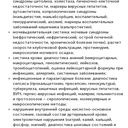
синдромы цитолиза, холестаза, печеночно-клеточной
недостаточности, маркеры вирусных гепатитов,
аутоантитела, копрологические синдромы
(мальдигестия, мальабсорбция, воспалительный,
геморрагический, ахолия), маркеры воспалительных
заболеваний кишечника (кальпротектин);
мочевыделительная система: мочевые синдромы
(нефротический, нефритический, острой почечной
недостаточности, хронической болезни почек), расчет
скорости клубочковой фильтрации, протеинурия,
микроскопия мочевого осадка;
система крови: диагностика анемий (микроцитарных,
макроцитарных, гемолитических), лейкозов,
тромбоцитопений, оценка лейкоцитарной формулы при
инфекциях, аллергиях, системных заболеваниях;
инфекционные и паразитарные болезни: диагностика
сепсиса (прокальцитонин, пресепсин, гемокультура),
туберкулеза, кишечных инфекций, вирусных гепатитов,
ВИЧ, герпес-вирусных инфекций, малярии, гельминтозов
и протозоозов – серологические, молекулярные и
микроскопические методы;
нарушения внутренней среды: кислотно-основное
состояние, газовый состав артериальной крови,
электролитные нарушения (натрий, калий, кальций,
фосфор, магний), диагностика шоковых состояний и