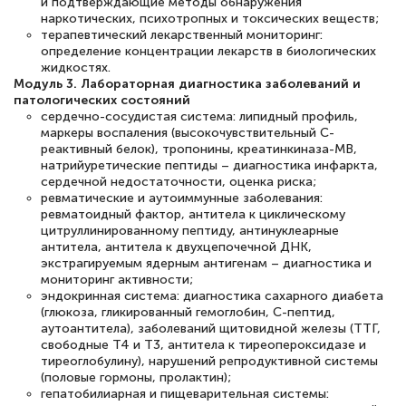
и подтверждающие методы обнаружения
наркотических, психотропных и токсических веществ;
терапевтический лекарственный мониторинг:
определение концентрации лекарств в биологических
жидкостях.
Модуль 3. Лабораторная диагностика заболеваний и
патологических состояний
сердечно-сосудистая система: липидный профиль,
маркеры воспаления (высокочувствительный С-
реактивный белок), тропонины, креатинкиназа-МВ,
натрийуретические пептиды – диагностика инфаркта,
сердечной недостаточности, оценка риска;
ревматические и аутоиммунные заболевания:
ревматоидный фактор, антитела к циклическому
цитруллинированному пептиду, антинуклеарные
антитела, антитела к двухцепочечной ДНК,
экстрагируемым ядерным антигенам – диагностика и
мониторинг активности;
эндокринная система: диагностика сахарного диабета
(глюкоза, гликированный гемоглобин, С-пептид,
аутоантитела), заболеваний щитовидной железы (ТТГ,
свободные Т4 и Т3, антитела к тиреопероксидазе и
тиреоглобулину), нарушений репродуктивной системы
(половые гормоны, пролактин);
гепатобилиарная и пищеварительная системы: