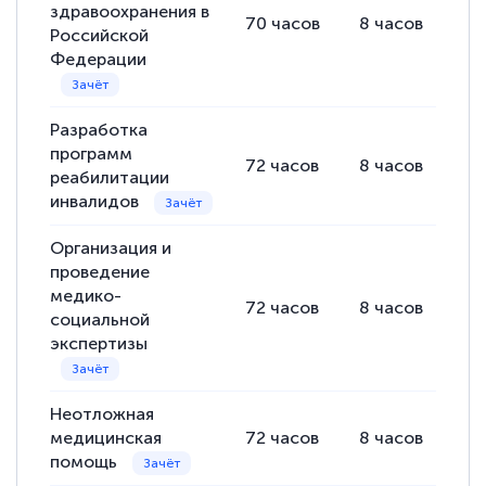
здравоохранения в
70
часов
8
часов
62
полезных материалов помогли
Российской
подготовиться к тестированию. Это
Федерации
книги, методические рекомендации,
статьи. Времени на подготовку
Разработка
достаточно. Курс помогает пройти
программ
72
часов
8
часов
64
аттестацию в школе. Спасибо!
реабилитации
инвалидов
Организация и
проведение
Евгения Коротких
медико-
Знаток города 2 уровня
72
часов
8
часов
64
социальной
экспертизы
12 марта 2026
Спасибо большое Академии! Грамотное,
Неотложная
вежливое сопровождение! Всё чётко и
медицинская
72
часов
8
часов
64
понятно! Проходила повышение
помощь
квалификации. Ещё раз - СПАСИБО!