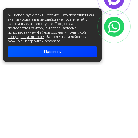
Мы используем файлы
cookies
. Это позволяет нам
анализировать взаимодействие посетителей с
сайтом и делать его лучше. Продолжая
пользоваться сайтом, вы соглашаетесь с
использованием файлов cookies и
политикой
конфиденциальности
. Запретить эти действия
можно в настройках браузера.
Принять
Академия повышения квалификации
и профессиональной
переподготовки
Написать в WhatsApp