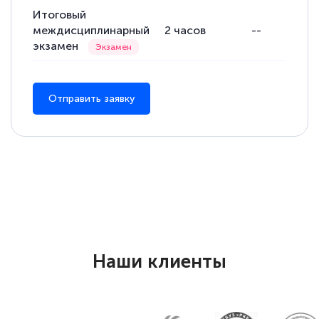
Итоговый
междисциплинарный
2
часов
--
экзамен
Елена Петрикс
Знаток города 5 уровня
Отправить заявку
11 марта 2026
Всем добрый день! Я прошла курс
повышени каалификации по
специальности «Тренер-преподаватель
по тяжелой атлетике»! Хочется
подчеркуть, что при обращении
оперативно связались со мной
специалисты, ответили на все
Наши клиенты
интересующие вопросы и в течении
двух…