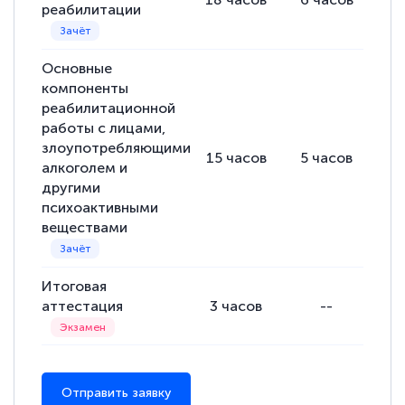
реабилитации
полезных материалов помогли
подготовиться к тестированию. Это
Основные
книги, методические рекомендации,
компоненты
статьи. Времени на подготовку
реабилитационной
достаточно. Курс помогает пройти
работы с лицами,
аттестацию в школе. Спасибо!
злоупотребляющими
15
часов
5
часов
10
алкоголем и
другими
психоактивными
веществами
Евгения Коротких
Знаток города 2 уровня
Итоговая
12 марта 2026
аттестация
3
часов
--
Спасибо большое Академии! Грамотное,
вежливое сопровождение! Всё чётко и
понятно! Проходила повышение
Отправить заявку
квалификации. Ещё раз - СПАСИБО!