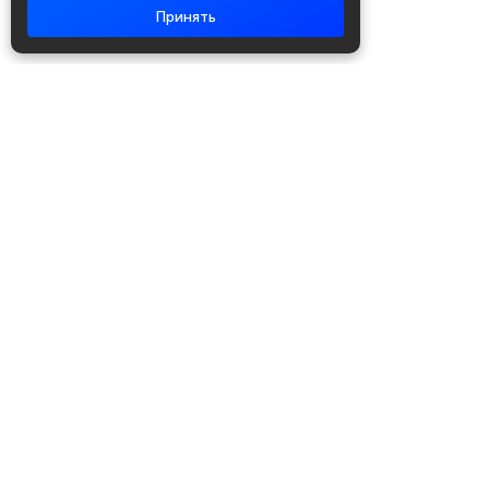
Принять
Академия повышения квалификации
и профессиональной
переподготовки
Написать в WhatsApp
+7 951 499 19 99
Звонок бесплатный
+7 (800) 700-54-07