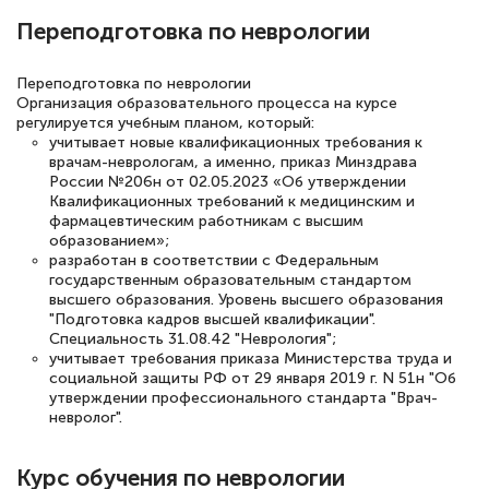
Переподготовка по неврологии
Светлана К
Знаток города 7 уровня
Переподготовка по неврологии
Организация образовательного процесса на курсе
10 марта 2026
регулируется учебным планом, который:
Оставила заявку на обучение онлайн, мне
учитывает новые квалификационных требования к
врачам-неврологам, а именно, приказ Минздрава
быстро ответили, разъяснили все детали.
России №206н от 02.05.2023 «Об утверждении
Обучение понравилось: огромное
Квалификационных требований к медицинским и
фармацевтическим работникам с высшим
количество тематической литературы,
образованием»;
пособий и учебников доступно на время
разработан в соответствии с Федеральным
государственным образовательным стандартом
прохождения курса, удобная система
высшего образования. Уровень высшего образования
"Подготовка кадров высшей квалификации".
аттестации, проблем не возникло ни на
Специальность 31.08.42 "Неврология";
каком этапе…
учитывает требования приказа Министерства труда и
социальной защиты РФ от 29 января 2019 г. N 51н "Об
утверждении профессионального стандарта "Врач-
невролог".
Курс обучения по неврологии