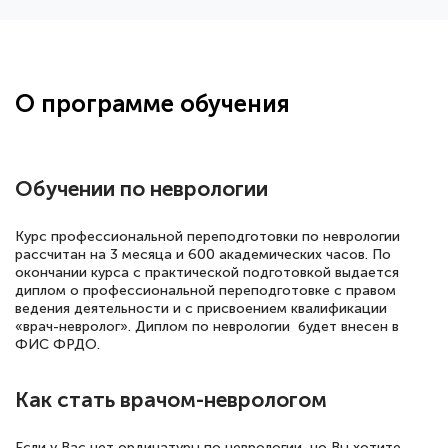
Здравствуйте, прошёл курс
переподготовки тренер-преподаватель
по всестилевому каратэ. Понравилось
О программе обучения
большое количество методических
работ для обучения и подготовки для
сдачи итоговой аттестации. Спасибо
Обучении по неврологии
Курс профессиональной переподготовки по неврологии
рассчитан на 3 месяца и 600 академических часов. По
Елена Кравченко
окончании курса с практической подготовкой выдается
Знаток города 5 уровня
диплом о профессиональной переподготовке с правом
ведения деятельности и с присвоением квалификации
18 марта 2026
«врач-невролог». Диплом по неврологии будет внесен в
ФИС ФРДО.
Выражаю благодарность за курс
повышения квалификации "Эксперт ЕГЭ по
Как стать врачом-неврологом
русскому языку и литературе". Много
полезных материалов помогли
Если у Вас нет ординатуры по неврологии, но Вы хотите