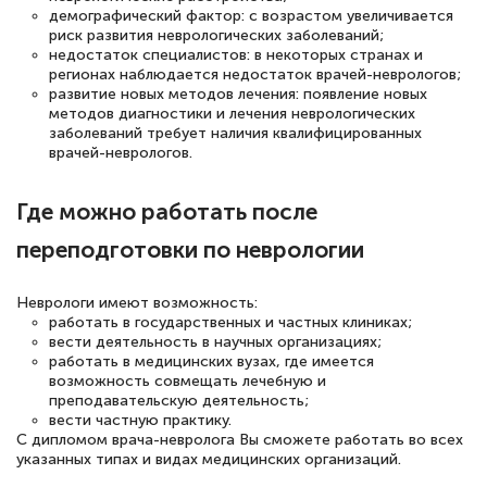
демографический фактор: с возрастом увеличивается
риск развития неврологических заболеваний;
недостаток специалистов: в некоторых странах и
Елена Петрикс
регионах наблюдается недостаток врачей-неврологов;
Знаток города 5 уровня
развитие новых методов лечения: появление новых
методов диагностики и лечения неврологических
заболеваний требует наличия квалифицированных
11 марта 2026
врачей-неврологов.
Всем добрый день! Я прошла курс
повышени каалификации по
Где можно работать после
специальности «Тренер-преподаватель
переподготовки по неврологии
по тяжелой атлетике»! Хочется
подчеркуть, что при обращении
Неврологи имеют возможность:
работать в государственных и частных клиниках;
оперативно связались со мной
вести деятельность в научных организациях;
специалисты, ответили на все
работать в медицинских вузах, где имеется
возможность совмещать лечебную и
интересующие вопросы и в течении
преподавательскую деятельность;
двух…
вести частную практику.
С дипломом врача-невролога Вы сможете работать во всех
указанных типах и видах медицинских организаций.