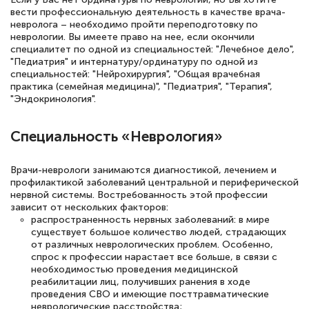
вести профессиональную деятельность в качестве врача-
подготовиться к тестированию. Это
невролога – необходимо пройти переподготовку по
книги, методические рекомендации,
неврологии. Вы имеете право на нее, если окончили
специалитет по одной из специальностей: "Лечебное дело",
статьи. Времени на подготовку
"Педиатрия" и интернатуру/ординатуру по одной из
достаточно. Курс помогает пройти
специальностей: "Нейрохирургия", "Общая врачебная
практика (семейная медицина)", "Педиатрия", "Терапия",
аттестацию в школе. Спасибо!
"Эндокринология".
Специальность «Неврология»
Евгения Коротких
Врачи-неврологи занимаются диагностикой, лечением и
Знаток города 2 уровня
профилактикой заболеваний центральной и периферической
нервной системы. Востребованность этой профессии
12 марта 2026
зависит от нескольких факторов:
распространенность нервных заболеваний: в мире
Спасибо большое Академии! Грамотное,
существует большое количество людей, страдающих
вежливое сопровождение! Всё чётко и
от различных неврологических проблем. Особенно,
спрос к профессии нарастает все больше, в связи с
понятно! Проходила повышение
необходимостью проведения медицинской
реабилитации лиц, получивших ранения в ходе
квалификации. Ещё раз - СПАСИБО!
проведения СВО и имеющие посттравматические
неврологические расстройства;